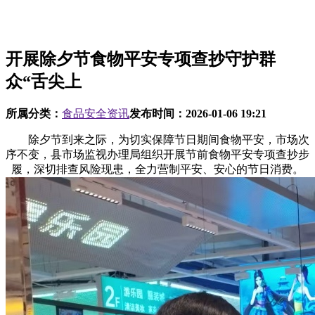
开展除夕节食物平安专项查抄守护群
众“舌尖上
所属分类：
食品安全资讯
发布时间：
2026-01-06 19:21
除夕节到来之际，为切实保障节日期间食物平安，市场次
序不变，县市场监视办理局组织开展节前食物平安专项查抄步
履，深切排查风险现患，全力营制平安、安心的节日消费。