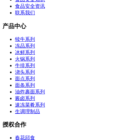
食品安全资讯
联系我们
产品中心
犊牛系列
冻品系列
冰鲜系列
火锅系列
牛排系列
浇头系列
面点系列
面条系列
油炸裹面系列
酱卤系列
速冻菜肴系列
生调理制品
授权合作
春花邱食