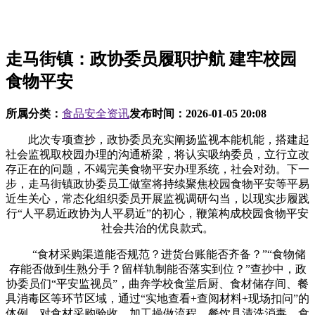
走马街镇：政协委员履职护航 建牢校园
食物平安
所属分类：
食品安全资讯
发布时间：
2026-01-05 20:08
此次专项查抄，政协委员充实阐扬监视本能机能，搭建起
社会监视取校园办理的沟通桥梁，将认实吸纳委员，立行立改
存正在的问题，不竭完美食物平安办理系统，社会对劲。下一
步，走马街镇政协委员工做室将持续聚焦校园食物平安等平易
近生关心，常态化组织委员开展监视调研勾当，以现实步履践
行“人平易近政协为人平易近”的初心，鞭策构成校园食物平安
社会共治的优良款式。
“食材采购渠道能否规范？进货台账能否齐备？”“食物储
存能否做到生熟分手？留样轨制能否落实到位？”查抄中，政
协委员们“平安监视员”，曲奔学校食堂后厨、食材储存间、餐
具消毒区等环节区域，通过“实地查看+查阅材料+现场扣问”的
体例，对食材采购验收、加工操做流程、餐饮具清洗消毒、食