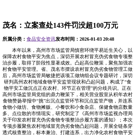
茂名：立案查处143件罚没超100万元
所属分类：
食品安全资讯
发布时间：
2026-01-03 20:48
本年以来，高州市市场监管局慎密环绕平易近生关心，以
保障农村食物平安为焦点，深切开展农村冒充伪劣食物专项整
治步履，取得了阶段性显著成效。凸起高位鞭策，聚焦加强农
村食物平安管理。省、茂名市摆设农村冒充伪劣食物管理工做
后，高州市场监管局敏捷把该项工做纳组会议专题研讨，深切
研判高州农村地域食物平安监管现状和凸起问题，构成了“食
物平安工做沉点正在农村、环节正在管理”的分歧共识。正在
高州市场监管局党组的鼎力鞭策下，相关营业股室从积年农村
食物赞扬举报中“挑”出沉点监管环节和沉点监管产物，并连系
食物小做坊、食物摊贩、小餐饮和小食杂店、保健食物店数量
多、点位散的市情现实，研究制定了《高州市市场监视办理局
关于印发农村冒充伪劣食物专项整治步履方案的通知》；本次
专项步履聚焦农村地域冒充伪劣食物凸起问题，开展全链条穿
透式核查整治，标本兼治、打建连系，出力净化农村食物平安