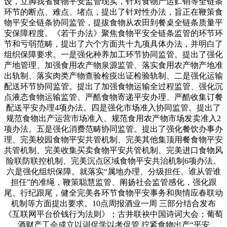
设，立脚我省食物平安监管现实，针对食物产运贮销等全链条
环节的断点、难点、堵点，提出了针对性办法，旨正在鞭策食
物平安全链条协同监管，提拔食物从农田到餐桌全链条质量平
安保障程度。《若干办法》聚焦食物平安全链条监管的环节环
节和亏弱范畴，提出了六个方面共十九项具体办法，并明白了
组织保障要求。一是强化种养加工环节协同监管。提出了强化
产地管理、加强食用农产物泉源监管、落实食用农产物产地准
出轨制、落实肉类产物查验检疫出证检验轨制、二是强化运输
配送环节协同监管。提出了加强食物运输全过程监管、强化沉
点液态食物运输监管、严酷食物寄递平安办理、严酷收集订餐
配送平安办理4项办法。四是强化市场准入协同监管。提出了
规范食物出产运营市场准入、规范食用农产物市场发卖准入2
项办法。五是强化消费范畴协同监管。提出了强化餐饮办事办
理、完美校园食物平安共管机制、完美其他集顶用餐食物平安
共管机制、完美收集买卖食物平安共管机制、完美进口食物风
险联防联控机制、完美沉点区域食物平安共治机制6项办法。
六是强化组织保障。就落实“属地办理、分级担任、谁从管谁
担任”的准绳，鞭策聪慧监管、阐扬社会监管感化，强化跟
尾、行纪跟尾，健全完美各环节食物平安事务和舆情应春联动
机制等方面提出要求。10点周报酒业一周 三部分结合发布
《互联网平台价钱行为法则》；古井联袂中国诗词大会；葡萄
酒财产工会成立以训促学以考促管 拧紧食物出产“平安