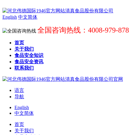
English
中文简体
全国咨询热线：4008-979-878
首页
关于我们
食品安全知识
食品安全资讯
联系我们
语言
导航
English
中文简体
首页
关于我们