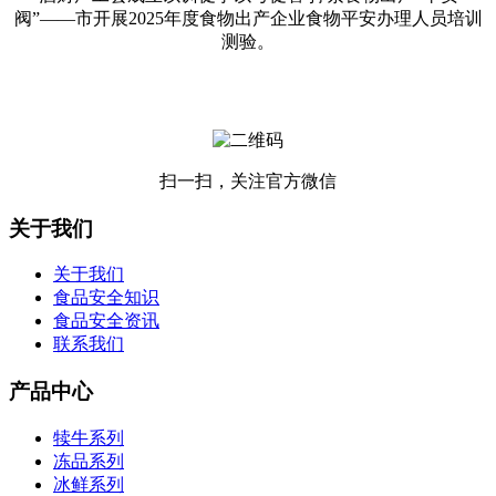
阀”——市开展2025年度食物出产企业食物平安办理人员培训
测验。
扫一扫，关注官方微信
关于我们
关于我们
食品安全知识
食品安全资讯
联系我们
产品中心
犊牛系列
冻品系列
冰鲜系列