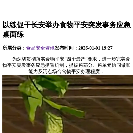
以练促干长安举办食物平安突发事务应急
桌面练
所属分类：
食品安全资讯
发布时间：
2026-01-01 19:27
为深切贯彻落实食物平安“四个最严”要求，进一步完美食
物平安突发事务应急措置机制，提拔跨部分、跨单元协同做和
能力及沉点场合食物平安办理程度，