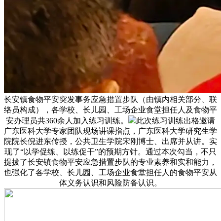
长安镇食物平安突发事务应急措置步队（由镇内相关部分、联
络员构成），各学校、长儿园、工场企业食堂担任人及食物平
安办理员共360余人加入练习训练。
此次练习训练出格邀请
广东医科大学专家团队现场讲课指点，广东医科大学研究生学
院院长倪进东传授，公共卫生学院宋刚博士、出席并从讲。实
现了“以学促练、以练促干”的预期方针。通过本次勾当，不只
提拔了长安镇食物平安应急措置步队的专业素养和实和能力，
也强化了各学校、长儿园、工场企业食堂担任人的食物平安从
体义务认识和风险防备认识。