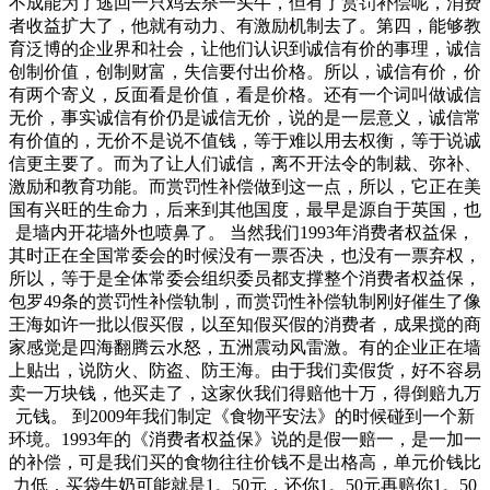
不成能为了逃回一只鸡去杀一头牛，但有了赏罚补偿呢，消费
者收益扩大了，他就有动力、有激励机制去了。第四，能够教
育泛博的企业界和社会，让他们认识到诚信有价的事理，诚信
创制价值，创制财富，失信要付出价格。所以，诚信有价，价
有两个寄义，反面看是价值，看是价格。还有一个词叫做诚信
无价，事实诚信有价仍是诚信无价，说的是一层意义，诚信常
有价值的，无价不是说不值钱，等于难以用去权衡，等于说诚
信更主要了。而为了让人们诚信，离不开法令的制裁、弥补、
激励和教育功能。而赏罚性补偿做到这一点，所以，它正在美
国有兴旺的生命力，后来到其他国度，最早是源自于英国，也
是墙内开花墙外也喷鼻了。 当然我们1993年消费者权益保，
其时正在全国常委会的时候没有一票否决，也没有一票弃权，
所以，等于是全体常委会组织委员都支撑整个消费者权益保，
包罗49条的赏罚性补偿轨制，而赏罚性补偿轨制刚好催生了像
王海如许一批以假买假，以至知假买假的消费者，成果搅的商
家感觉是四海翻腾云水怒，五洲震动风雷激。有的企业正在墙
上贴出，说防火、防盗、防王海。由于我们卖假货，好不容易
卖一万块钱，他买走了，这家伙我们得赔他十万，得倒赔九万
元钱。 到2009年我们制定《食物平安法》的时候碰到一个新
环境。1993年的《消费者权益保》说的是假一赔一，是一加一
的补偿，可是我们买的食物往往价钱不是出格高，单元价钱比
力低，买袋牛奶可能就是1。50元，还你1。50元再赔你1。50