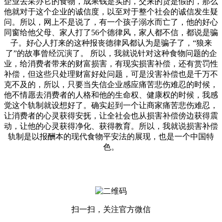
企业去采办它的食物，成果钱是实的，交来的货是假的，那么
他就对于这个企业的诚信度，以至对于整个社会的诚信发生疑
问。所以，网上不是说了，有一个孩子溺水而亡了，他的好心
同窗给他父母、家人打了56个德律风，家人都不信，都说是骗
子。好心人打来的这种报丧德律风都认为是骗子了，“狼来
了”的故事曾经沉演了。 所以，我就说针对这种食物问题的企
业，给消费者带来的财富损害，有现实损害补偿，还有赏罚性
补偿，但这些只处理财富好处问题，可是没害补偿也是千万不
克不及的，所以，只要当失信企业感应痛苦悲伤难忍的时候，
他不情愿去消费者的人格和他的生命权、健康权的时候，我感
觉这个轨制就设想好了。确实起到一个让商家痛苦悲伤难忍，
让消费者的心灵获得安抚，让全社会也从损害补偿傍边获得震
动，让他的心灵获得净化、获得教育。所以，我就说损害补偿
轨制是以报酬本的现代食物平安法的展现，也是一个中国特
色。
扫一扫，关注官方微信