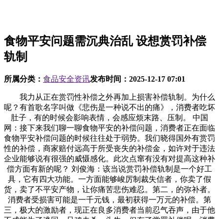
食物平安问题需沉典治乱 设想赏罚补偿
轨制
所属分类：
食品安全资讯
发布时间：
2025-12-17 07:01
我力从正在赏罚性补偿之外再加上损害补偿轨制。为什么
呢？有首歌名字叫做《悲伤是一种说不出的痛》，消费者吃坏
肚子，有的时候会影响表情，会感应烦末路、压制。 中国
网：接下来我们聊一聊食物平安的补偿问题，消费者正在面临
食物平安补偿问题的时候往往处于弱势。我们晓得国外有赏罚
性的补偿，商家赔付远高于所受丧失的补偿金，如许对于违法
企业能够说有很强的威慑感化。此次点窜有没有对提高这种补
偿方面有新的呢？ 刘俊海：该当说赏罚补偿轨制是一个好工
具，它有四大功能。一方面能够峻厉制裁失信者，你卖了假
货，卖了不平安产物，让你痛苦悲伤难忍。第二，的弥补者。
消费者受损害可能是一千元钱，最初获得一万元的补偿。第
三，极大的激励者，现正在良多消费者当前忍气吞声，由于他