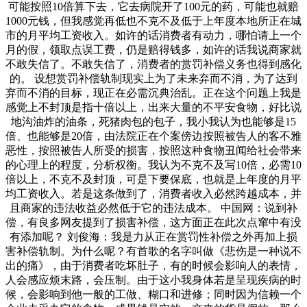
可能按照10倍算下去，它去病院开了100元的药，可能也就赔
1000元钱，但我感觉再低也不克不及低于上年度本地所正在城
市的月平均工资收入。如许的话消费者有动力，哪怕请上一个
月的假，领取点误工费，仍是赔得钱多，如许的话我说商家就
不敢失信了。不敢失信了，消费者的赏罚补偿义务也得到感化
的。 设想赏罚补偿轨制现实上为了未来弃而不消，为了达到
弃而不消的目标，现正在必需沉典治乱。正在这个问题上我是
感觉上不封顶是指十倍以上，出来大量的不平安食物，好比说
地沟油炸的油条，死猪肉包的包子，我小我认为也能够是15
倍、也能够是20倍，由法院正在个案傍边按照被告人的客不雅
恶性，按照被告人所受的损害，按照这种食物丑闻给社会带来
的心理上的程度，分析权衡。我认为不克不及写10倍，必需10
倍以上，不克不及封顶，可是下要保底，也就是上年度的月平
均工资收入。若是这条做到了，消费者收入必然跨越成本，并
且商家的违法收益必然低于它的违法成本。 中国网：说到补
偿，有良多网友提到了损害补偿，这方面正在此次点窜中有没
有添加呢？ 刘俊海：我是力从正在赏罚性补偿之外再加上损
害补偿轨制。为什么呢？有首歌的名字叫做《悲伤是一种说不
出的痛》，由于消费者吃坏肚子，有的时候会影响人的表情，
人会感应烦末路，会压制。由于这小我身体若是呈现疾病的时
候，会影响到他一般的工做、糊口和进修；同时因为信赖一个