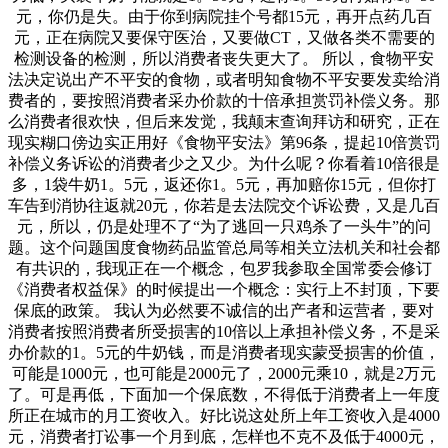
元，你仍是失。由于你到病院挂个号都15元，再开点药几百
元，正在病院又要保守医治，又要做CT，又做各类不需要的
检测设备的检测，所以消费者丧失更大了。 所以，食物平安
法决定说出产不平安的食物，或者明知食物不平安要发卖给消
费者的，要按照消费者采办价款的十倍承担赏罚补偿义务。那
么消费者很欢快，但后来发觉，我颠末查询拜访和研究，正在
现实糊口傍边实正用好《食物平安法》第96条，提起10倍赏罚
补偿义务诉讼的消费者少之又少。为什么呢？你看着10倍很是
多，1袋牛奶1。5元，返还你1。5元，再加赔你15元，但你打
车告到消协往返就20元，你若是去法院交个诉讼费，又是几百
元，所以，仍是处理不了“为了逃回一只鸡杀了一头牛”的问
题。这个问题国度食物药品监管总局等相关立法机关和社会都
有共识的，我现正在一个概念，包罗我参取全国常委会修订
《消费者权益保》的时候提出一个概念：实行上不封顶，下要
保底的政策。 我认为必然要不诚信的出产者和运营者，要对
消费者按照消费者所受损害的10倍以上承担补偿义务，不是采
办价款的1。5元的牛奶钱，而是消费者现实蒙受损害的价值，
可能是1000元，也可能是2000元了，2000元乘10，就是2万元
了。可是再低，下面加一个保底数，不得低于消费者上一年度
所正在城市的月工资收入。好比说这处所上年工资收入是4000
元，消费者打讼事一个月到底，怎样也不克不及低于4000元，