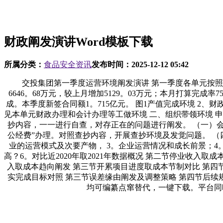
财政阐发演讲Word模板下载
所属分类：
食品安全资讯
发布时间：
2025-12-12 05:42
交投集团第一季度运营环境阐发演讲 第一季度各单元按照方针
6646。68万元，较上月增加5129。03万元；本月打算完成
成。本季度新签合同额1。715亿元。 图1产值完成环境 2、
见本单元财政办理和会计办理等工做环境 二、组织带领环境 
抄内容，一一进行自查，对存正在的问题进行阐发。 （一）会
公经费”办理。对照查抄内容，开展查抄环境及发觉问题。 （
业的运营模式及次要产物， 3。企业运营情况和成长前景；
高？6。对比近2020年取2021年数据概况 第二节停业收入
入取成本趋向阐发 第三节开累项目进度取成本节制对比 第四
实完成目标对照 第三节误差缘由阐发及调整策略 第四节后续规
均可编纂点窜替代，一键下载。平台同时也