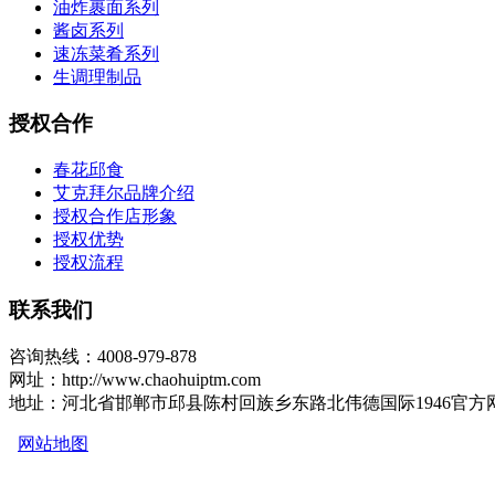
油炸裹面系列
酱卤系列
速冻菜肴系列
生调理制品
授权合作
春花邱食
艾克拜尔品牌介绍
授权合作店形象
授权优势
授权流程
联系我们
咨询热线：4008-979-878
网址：http://www.chaohuiptm.com
地址：河北省邯郸市邱县陈村回族乡东路北伟德国际1946官方
网站地图