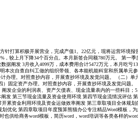
打算积极开展营业，完成产值1。22亿元，现将运营环境报告请
率75%，较上月下降34个百分点。本月新签合同额780万元。 第一
财政数据阐发 3月收入4099万，成本费用合计5472万元，本月吃
申明本次自查自纠工做的组织带领、各本能机能科室和所属单元参
计办理。对照查抄内容，开展查抄环境及发觉问题。 （二）单
四）固定资产办理。对照查抄内容，开展查抄环境及发觉问题。 
4。阐发企业的利润表、资产欠债表、现金流量表内的一些科目；
取成本阐发 第三节现金流量及资金使用环境 第四节现金流情况评估
节开累资金利用环境及资金运做效率阐发 第三章取项目全体规划
划优化 第四章取项目年度预算熊猫办公专注精品Word模板，为您
供给商务word模板，简历word，word培训等各类各样的wor