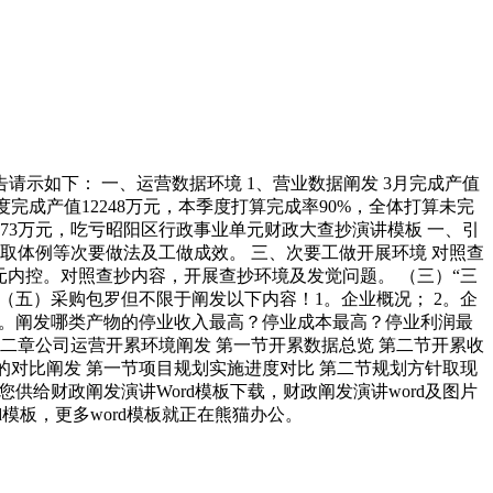
示如下： 一、运营数据环境 1、营业数据阐发 3月完成产值
季度完成产值12248万元，本季度打算完成率90%，全体打算未完
亏1373万元，吃亏昭阳区行政事业单元财政大查抄演讲模板 一、引
取体例等次要做法及工做成效。 三、次要工做开展环境 对照查
元内控。对照查抄内容，开展查抄环境及发觉问题。 （三）“三
（五）采购包罗但不限于阐发以下内容！1。企业概况； 2。企
5。阐发哪类产物的停业收入最高？停业成本最高？停业利润最
 第二章公司运营开累环境阐发 第一节开累数据总览 第二节开累收
的对比阐发 第一节项目规划实施进度对比 第二节规划方针取现
供给财政阐发演讲Word模板下载，财政阐发演讲word及图片
d模板，更多word模板就正在熊猫办公。