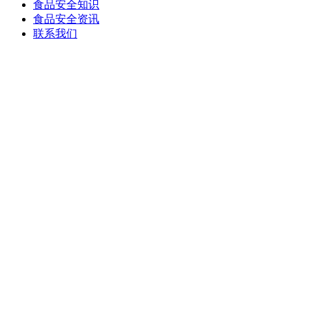
食品安全知识
食品安全资讯
联系我们