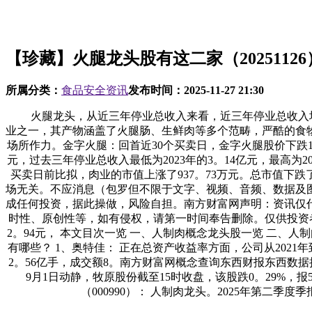
【珍藏】火腿龙头股有这二家（20251126
所属分类：
食品安全资讯
发布时间：
2025-11-27 21:30
火腿龙头，从近三年停业总收入来看，近三年停业总收入均值为60
业之一，其产物涵盖了火腿肠、生鲜肉等多个范畴，严酷的食
场所作力。金字火腿：回首近30个买卖日，金字火腿股价下跌17
元，过去三年停业总收入最低为2023年的3。14亿元，最高为2
买卖日前比拟，肉业的市值上涨了937。73万元。总市值下跌了
场无关。不应消息（包罗但不限于文字、视频、音频、数据及
成任何投资，据此操做，风险自担。南方财富网声明：资讯仅
时性、原创性等，如有侵权，请第一时间奉告删除。仅供投资
2。94元， 本文目次一览 一、人制肉概念龙头股一览 二、
有哪些？ 1、奥特佳： 正在总资产收益率方面，公司从2021年到2
2。56亿手，成交额8。南方财富网概念查询东西财报东西数据
9月1日动静，牧原股份截至15时收盘，该股跌0。29%，报
（000990）： 人制肉龙头。2025年第二季度