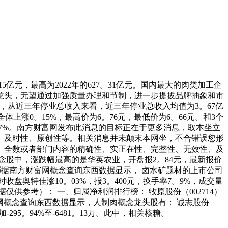
亿元，最高为2022年的627。31亿元。国内最大的肉类加工企
龙头，无望通过加强质量办理和节制，进一步提拔品牌抽象和市
龙头，从近三年停业总收入来看，近三年停业总收入均值为3。67亿
体上涨0。15%，最高价为6。76元，最低价为6。66元。和3个
1。37%。南方财富网发布此消息的目标正在于更多消息，取本坐立
、及时性、原创性等。相关消息并未颠末本网坐，不合错误您形
）全数或者部门内容的精确性、实正在性、完整性、无效性、及
股中，涨跌幅最高的是华英农业，开盘报2。84元，最新报价
有哪据南方财富网概念查询东西数据显示， 卤水矿题材的上市公司
5时收盘奥特佳涨10。03%，报3。400元，换手率7。9%，成交量
供参考）： 一、归属净利润排行榜： 牧原股份（002714）
方财富网概念查询东西数据显示，人制肉概念龙头股有： 诚志股份
295。94%至-6481。13万。此中，相关核糖。