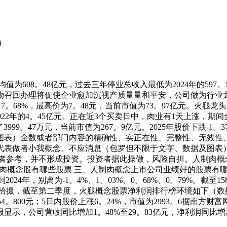
）
8。48亿元，过去三年停业总收入最低为2024年的597。15
物召回办理将促使企业愈加沉视产质量量和平安，公司做为行业
。68%，最高价为7。48元，当前市值为73。97亿元。火腿
022年的4。45亿元。正在近3个买卖日中，肉业有1天上涨，期间全
3999。47万元，当前市值为267。9亿元。2025年股价下跌-
图表）全数或者部门内容的精确性、实正在性、完整性、无效性
代表做者小我概念。不应消息（包罗但不限于文字、数据及图表
者参考，并不形成投资。投资者据此操做，风险自担。人制肉概念
人制肉概念股有哪些股票 三、人制肉概念上市公司业绩好的股票
024年，别离为-1。4%、1。03%、0。68%、0。79%。截至1
拾掇，截至第二季度，火腿概念股票净利润排行榜环境如下（数据仅
54。800元；5日内股价上涨6。24%，市值为2993。6据南
季报显示，公司营收同比增加1。48%至29。83亿元，净利润同比增加-