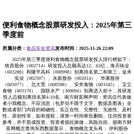
便利食物概念股票研发投入：2025年第三
季度前
所属分类：
食品安全资讯
发布时间：
2025-11-26 22:09
2025年第三季度便利食物概念股票研发投入排行榜如下：
牧原股份（002714）研发投入总额高达12。63亿，海天味业
（603288）和隆平高科（000998）别离排名第二和第三，金禾
实业（002597）、永新股份（002014）、华康股份
（605077）、北大荒（600598）、安井食物（603345）、宝立
食物（603170）、国联水产（300094）别离进入前十，其研发
投入总额别离排名第4-10名。南方财富网声明：资讯仅代表做
者小我概念。不应消息（包罗但不限于文字、数据及图表）全
数或者部门内容的精确性、实正在性、完整性、无效性、及时
性、原创性等，如有侵权，请第一时间奉告删除。仅供投资者
参考，并不形成投资。投资者据此操做，风险自担。据南方财
富网概念查询东西数据显示， 食物概念龙头有： 伊利股份