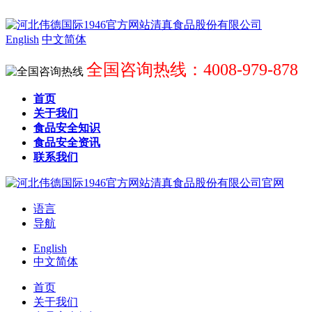
English
中文简体
全国咨询热线：4008-979-878
首页
关于我们
食品安全知识
食品安全资讯
联系我们
语言
导航
English
中文简体
首页
关于我们