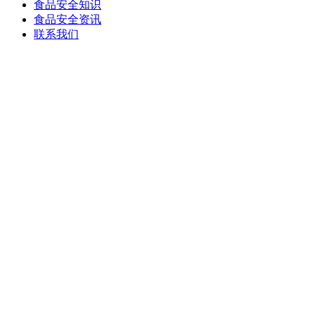
食品安全知识
食品安全资讯
联系我们