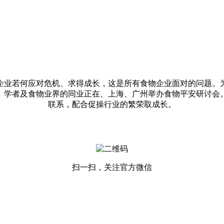
业若何应对危机、求得成长，这是所有食物企业面对的问题。为
、学者及食物业界的同业正在、上海、广州举办食物平安研讨会
联系，配合促操行业的繁荣取成长。
扫一扫，关注官方微信