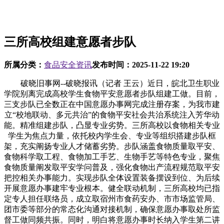
三所高校组建意愿者步队
所属分类：
食品安全资讯
发布时间：
2025-11-22 19:20
破晓旧事网--破晓报讯（记者 王云）近日，皖北卫生职业
学院别离完成高校学生食物平安意愿者步队组建工做。目前，
三支步队已全数正在中国意愿办事网完成注册存案，为我市建
立“校地联动、多元共治”的食物平安社会共治系统注入芳华动
能。精准组建步队，凸显专业劣势。三所高校以食物相关专业
学生为焦点力量，依托校内学生会、专业等组织搭建步队框
架，充实阐扬专业人才储蓄劣势。步队涵盖食物质量取平安、
食物科学取工程、食物加工手艺、生物手艺等特色专业，聚焦
食物质量阐发取平安学问普及，强化食物出产流程规范取平安
把控相关办事能力。实现步队全体设置装备摆设到位、为后续
开展意愿办事建牢专业根本。健全联动机制，三所高校均已指
定专人担任联络员，成立取宿州市食药安办、市市场监管局、
团市委等部分的常态化沟通对接机制，确保意愿办事取处所监
督工做同频共振。同时，明白将意愿办事时长纳入学生第二讲