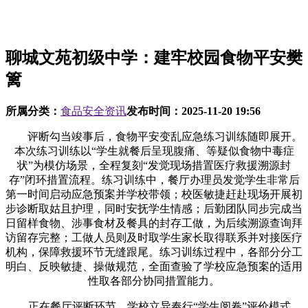
聊城文苑初级中学：建牢校园食物平安樊
篱
所属分类：
食品安全资讯
发布时间：
2025-11-20 19:56
评断勾当竣事后，食物平安变乱应急练习训练随即展开。
本次练习训练以“学生就餐后呈现腹痛、等疑似食物中毒症
状”为模仿场景，全程复刻“发觉现场措置医疗救援溯源封
存”闭环措置流程。练习训练中，餐厅办理员发觉学生非常后
第一时间启动应急预案并学校带领；校医敏捷赶赴现场开展初
步诊断取姑且护理，同时安抚学生情感；后勤团队同步完成当
日留样食物、涉事食材及餐具的封存工做，为后续溯源查询拜
访留存完整；工做人员则及时取学生家长取得联系并对接医疗
机构，保障救援环节无缝跟尾。练习训练过程中，各部分分工
明白、反映敏捷、操做规范，全面查验了学校应急预案的适用
性取各部分协同措置能力。
正在餐厅评断环节，学校立异奉行“学生阅卷”评价模式，