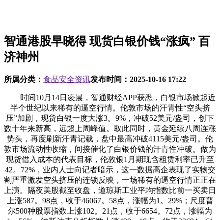
智通港股早晓得 现货白银价钱“涨疯” 百
济神州
所属分类：
食品安全资讯
发布时间：
2025-10-16 17:22
时间10月14日凌晨，智通财经APP获悉，白银市场掀起近
半个世纪以来稀有的逼空行情。伦敦市场的汗青性“空头挤
压”加剧，现货白银一度大涨3。9%，冲破52美元/盎司，创下
数十年来新高，远超上周峰值。取此同时，黄金延续八周连涨
势头，再度刷新汗青记载，盘中最高冲破4115美元/盎司。伦
敦市场流动性收缩，间接催化了白银价钱的汗青性冲破。做为
现货借入成本的代表目标，伦敦银1月期现含租赁利率已升至
42。72%，业内人士向记者暗示，这一数据高企表现了实物交
割严重激发空头挤压的连锁反映，一场稀有的逼空行情正正在
上演。隔夜美股截至收盘，道琼斯工业平均指数比前一买卖日
上涨587。98点，收于46067。58点，涨幅为1。29%；尺度普
尔500种股票指数上涨102。21点，收于6654。72点，涨幅为