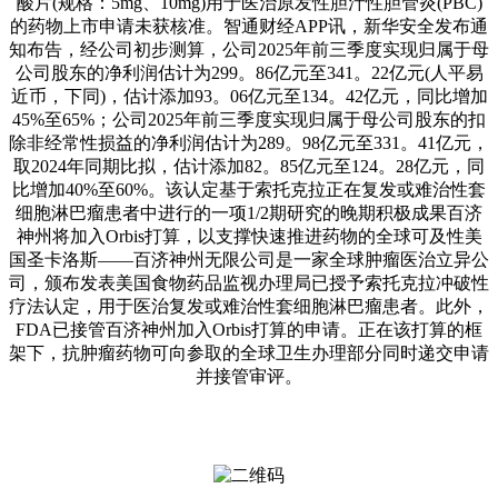
酸片(规格：5mg、10mg)用于医治原发性胆汁性胆管炎(PBC)
的药物上市申请未获核准。智通财经APP讯，新华安全发布通
知布告，经公司初步测算，公司2025年前三季度实现归属于母
公司股东的净利润估计为299。86亿元至341。22亿元(人平易
近币，下同)，估计添加93。06亿元至134。42亿元，同比增加
45%至65%；公司2025年前三季度实现归属于母公司股东的扣
除非经常性损益的净利润估计为289。98亿元至331。41亿元，
取2024年同期比拟，估计添加82。85亿元至124。28亿元，同
比增加40%至60%。该认定基于索托克拉正在复发或难治性套
细胞淋巴瘤患者中进行的一项1/2期研究的晚期积极成果百济
神州将加入Orbis打算，以支撑快速推进药物的全球可及性美
国圣卡洛斯——百济神州无限公司是一家全球肿瘤医治立异公
司，颁布发表美国食物药品监视办理局已授予索托克拉冲破性
疗法认定，用于医治复发或难治性套细胞淋巴瘤患者。此外，
FDA已接管百济神州加入Orbis打算的申请。正在该打算的框
架下，抗肿瘤药物可向参取的全球卫生办理部分同时递交申请
并接管审评。