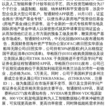
以及人工智能和量子计较等前沿手艺。四大投资范畴细分为27
个子行业，涵盖制船、核能、纳米材料和平安通信等，涉及中
型企业及大型公司客户。智通财经APP获悉，10月13日，证监
会推出“房地产基金专线”，以便当承认新房地产投资信任基金
(房地产基金)做公开辟售。这个全新的一坐式专线有帮当地及
国际房地产基金申请人以保密形式就其申请事宜征询证监会，
从而加强他们正在上市方面的预备工做及效率，鞭策房地产基
金市场成长。智通财经APP讯，中石化冠德(00934)发布通知布
告，美国财务部海外资产节制办公室(OFAC)将日照实华原油
船埠无限公司(日照实华，公司持有50%的股权)列入出格指定
国平易近清单(SDN清单)。华检医疗(01931)收购美国物业及设
立美国从属公司ETHK BANK 于美国推进不变币及学问产权
证券化新征程智通财经APP讯，华检医疗(01931)发布，公司已
于近期完成收购位于美国加利福尼亚州奥兰治县尔湾市一处物
业，总价格为436。5万美元。同时，公司于美国科罗拉多州注
册成立全资从属公司ETHKBANKInc。(ETHKBANK，注册
ID：)，做为集团正在市场开展不变币、医疗及立异药学问产
权证券化买卖所相关营业的主要平台。智通财经APP讯，英诺
赛科(02577)发布通知布告，NVIDIA将支撑800 VDC电源架
构。800 VDC机架电源架构为人工智能数据核心带来冲破性进
展，可实现更高效率、更高功率密度，同时降低能耗需求并削