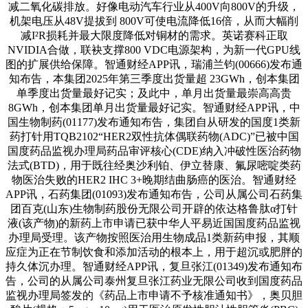
减二氧化碳排放。好像电动汽车行业从400V向800V的升级，
机架电压从48V提拔到 800V可使电流降低16倍，从而大幅削
减I²R损耗并最大限度降低对铜材的需求。英诺赛科正取
NVIDIA合做，联袂支撑800 VDC电源架构，为新一代GPU线
图的扩展供给保障。智通财经APP讯，瑞浦兰钧(00666)发布通
知布告，本集团2025年第三季度出货量超 23GWh，创本集团
单季度出货量最好记实；及此中，单月出货量最崇高高贵
8GWh，创本集团单月出货量最好记实。智通财经APP讯，中
国生物制药(01177)发布通知布告，集团自从研发的国度1类新
药打针用TQB2102“HER2双性抗体偶联药物(ADC)”已被中国
国度药品监视办理局药品审评核心(CDE)纳入冲破性医治药物
法式(BTD)，用于既往经奥沙利铂、伊立替康、氟尿嘧啶类药
物医治失败的HER2 IHC 3+晚期结曲肠癌的医治。智通财经
APP讯，石药集团(01093)发布通知布告，公司从属公司石药集
团百克(山东)生物制药股份无限公司开辟的依达格鲁肽α打针
液(该产物)的新药上市申请已获中华人平易近国国度药品监视
办理局受理。该产物按照医治用生物成品1类新药申报，其顺
应症为正在节制饮食和添加活动的根本上，用于超沉或肥胖的
持久体沉办理。智通财经APP讯，复旦张江(01349)发布通知布
告，公司的从属公司泰州复旦张江药业无限公司收到国度药品
监视办理局签发的《药品上市申请不予核准通知书》，奥贝胆