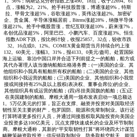
1。56%；纳斯达克分析指数上涨490。18点，收于22694。61
点，涨幅为2。21%。抢手科技股普涨，博通涨超9%，特斯
拉、甲骨文涨超5%，谷歌涨超3%，英伟达涨超2%。加密矿
企、贵金属、半导体涨幅居前，Bitrms涨超28%，纳微半导体
涨超21%。抢手中概股普涨，世纪互联涨超10%，蔚来涨7%，
名创优品涨超5%，阿里巴巴、小鹏汽车、百度涨超3%。恒生
指数ADR下跌，按比例计较，收报25857。32点，较收市跌
32。16点或0。12%。COMEX黄金期货当月持续合约上涨
132。60美元，涨幅3。31%，报4133。0美元/盎司。处置国际
海上运输、靠泊中国口岸并合适下列前提之一的船舶，船方或
其代办署理人该当缴纳船舶出格港务费：(一)美国的企业、其
他组织和小我具有船舶所有权的船舶；(二)美国的企业、其他
组织和小我运营的船舶；(三)美国的企业、其他组织和小我世
接或间接持有25%及以上股权(表决权、董事会席位)的企业、
其他组织具有或运营的船舶；(四)吊挂美国旗的船舶；(五)正
在美国建制的船舶。摩根大通周一颁布发表启动一项总额达
1。5万亿美元的打算，旨正在支撑、融资并投资对美国取经济
韧性至关主要的财产，包罗国防、能源和先辈制制业。该行还
打算聘请更多投行人员，并通过间接股权取风险投资向美国企
业投资多达100亿美元，沉点支撑快速成长的企业及环节制制
商。摩根大通称，其新的“平安取韧性打算”将环绕四大计谋范
畴鞭策融资取投资：供应链取制制业、防务取航空航天、能源