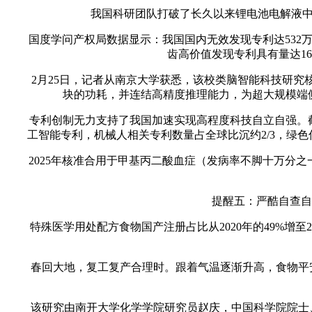
我国科研团队打破了长久以来锂电池电解液中氧
国度学问产权局数据显示：我国国内无效发现专利达532万件
齿高价值发现专利具有量达1
2月25日，记者从南京大学获悉，该校类脑智能科技研究核
块的功耗，并连结高精度推理能力，为超大规模端侧
专利创制无力支持了我国加速实现高程度科技自立自强。截至2
工智能专利，机械人相关专利数量占全球比沉约2/3，绿
2025年核准合用于甲基丙二酸血症（发病率不脚十万分之
提醒五：严酷自查自纠
特殊医学用处配方食物国产注册占比从2020年的49%增至20
春回大地，复工复产合理时。跟着气温逐渐升高，食物平安风
该研究由南开大学化学学院研究员赵庆，中国科学院院士、南