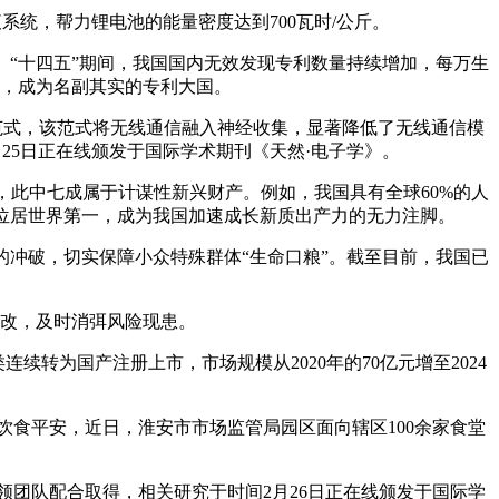
，帮力锂电池的能量密度达到700瓦时/公斤。
。“十四五”期间，我国国内无效发现专利数量持续增加，每万生
一，成为名副其实的专利大国。
范式，该范式将无线通信融入神经收集，显著降低了无线通信模
25日正在线颁发于国际学术期刊《天然·电子学》。
，此中七成属于计谋性新兴财产。例如，我国具有全球60%的人
年位居世界第一，成为我国加速成长新质出产力的无力注脚。
冲破，切实保障小众特殊群体“生命口粮”。截至目前，我国已
改，及时消弭风险现患。
续转为国产注册上市，市场规模从2020年的70亿元增至2024
食平安，近日，淮安市市场监管局园区面向辖区100余家食堂
团队配合取得，相关研究于时间2月26日正在线颁发于国际学