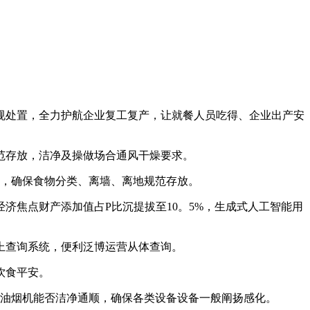
处置，全力护航企业复工复产，让就餐人员吃得、企业出产安
存放，洁净及操做场合通风干燥要求。
，确保食物分类、离墙、离地规范存放。
经济焦点财产添加值占P比沉提拔至10。5%，生成式人工智能用
查询系统，便利泛博运营从体查询。
饮食平安。
油烟机能否洁净通顺，确保各类设备设备一般阐扬感化。