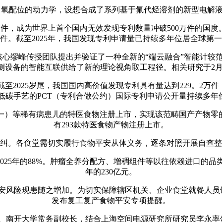
配位的动力学，设想合成了系列基于氟代烃溶剂的新型电解液系统
，成为世界上首个国内无效发现专利数量冲破500万件的国度
6件。截至2025年，我国发现专利申请量已持续多年位居全球第
心缪峰传授团队提出并验证了一种全新的“端云融合”智能计较
设备的智能互联供给了新的理论视角取工程径。相关研究于2月
025岁尾，我国国内高价值发现专利具有量达到229。2万件
色低碳手艺的PCT（专利合做公约）国际专利申请公开量持续多
一）等稀有病患儿的特医食物注册上市，实现该范畴国产产物零的
有293款特医食物产物注册上市。
。各食堂需切实履行食物平安从体义务，逐条对照开展自查整
25年的88%。肿瘤全养分配方、增稠组件等以往依赖进口的品类连
年的230亿元。
险现患随之增加。为切实保障辖区机关、企业食堂就餐人员饮
发布复工复产食物平安专项提醒。
开大学常务副校长，结合上海空间电源研究所研究员李永率领