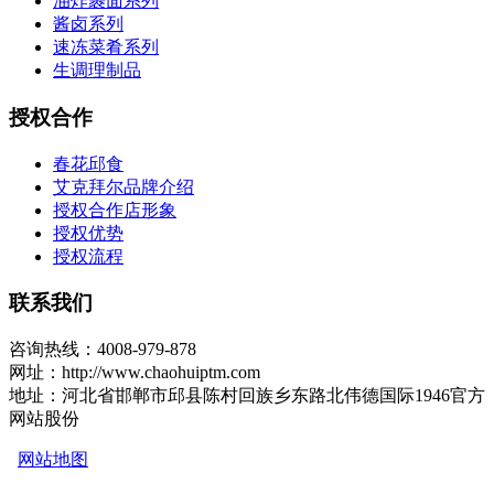
油炸裹面系列
酱卤系列
速冻菜肴系列
生调理制品
授权合作
春花邱食
艾克拜尔品牌介绍
授权合作店形象
授权优势
授权流程
联系我们
咨询热线：4008-979-878
网址：http://www.chaohuiptm.com
地址：河北省邯郸市邱县陈村回族乡东路北伟德国际1946官方
网站股份
网站地图