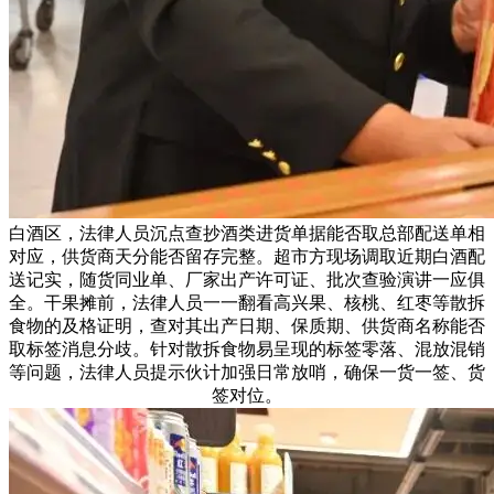
白酒区，法律人员沉点查抄酒类进货单据能否取总部配送单相
对应，供货商天分能否留存完整。超市方现场调取近期白酒配
送记实，随货同业单、厂家出产许可证、批次查验演讲一应俱
全。干果摊前，法律人员一一翻看高兴果、核桃、红枣等散拆
食物的及格证明，查对其出产日期、保质期、供货商名称能否
取标签消息分歧。针对散拆食物易呈现的标签零落、混放混销
等问题，法律人员提示伙计加强日常放哨，确保一货一签、货
签对位。