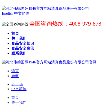
English
中文简体
全国咨询热线：4008-979-878
首页
关于我们
食品安全知识
食品安全资讯
联系我们
语言
导航
English
中文简体
首页
关于我们