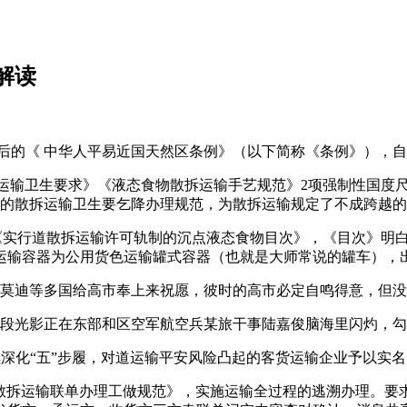
解读
 中华人平易近国天然区条例》（以下简称《条例》），自2026
输卫生要求》《液态食物散拆运输手艺规范》2项强制性国度
的散拆运输卫生要乞降办理规范，为散拆运输规定了不成跨越的
实行道散拆运输许可轨制的沉点液态食物目次》，《目次》明白将
白运输容器为公用货色运输罐式容器（也就是大师常说的罐车），出
迪等多国给高市奉上来祝愿，彼时的高市必定自鸣得意，但没
光影正在东部和区空军航空兵某旅干事陆嘉俊脑海里闪灼，勾
化“五”步履，对道运输平安风险凸起的客货运输企业予以实名
拆运输联单办理工做规范》，实施运输全过程的逃溯办理。要