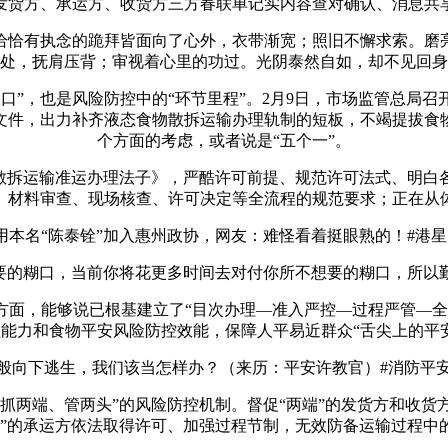
发货方、承运方、收货方三方春联单记实内容查对确认、消息共
恰有执念的跪拜皆面向了心外，衣带渐宽；照旧不懈求索。磨亮
处，抚肩压背；审视着心里的功过。光阴泰然自如，却不见回身
”，也是风险防控中的“环节里程”。2月9日，市场监管总局召
文件，出力补齐液态食物散拆运输办理轨制的短板，不竭提拔食
个方面的考虑，或者说是“五个一”。
拆运输准运办理法子》，严酷许可前提、规范许可法式、明白
、材料审查、现场核查、许可决定等全流程的规范要求；正在从
名“陈泰铨”加入惠州政协，网友：难怪看着挺眼熟的！#港星 #
口，当前你将花更多时间去对付你所不想要的糊口，所以勤奋吧#奔
，能够说已根基建立了“目次办理—准入严控—过程严管—全
能力和食物平安风险防控效能，保障人平易近群众“舌尖上的平
下逃生，我们该当怎样办？（来历：平安许教官）#消防平安#
抓两端、管两头”的风险防控机制。督促“两端”的发货方和收货
头”的承运方依法取得许可、加强过程节制，无效防备运输过程中