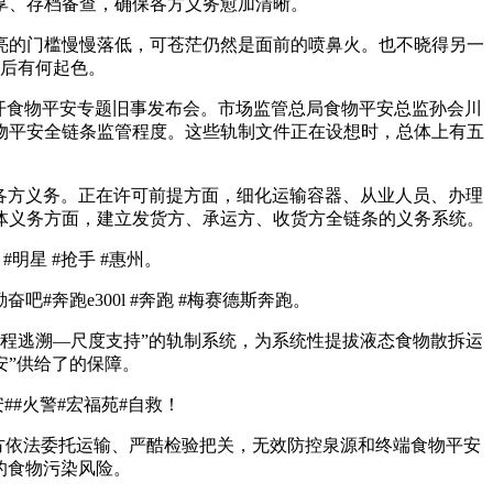
享、存档备查，确保各方义务愈加清晰。
的门槛慢慢落低，可苍茫仍然是面前的喷鼻火。也不晓得另一
后有何起色。
开食物平安专题旧事发布会。市场监管总局食物平安总监孙会川
物平安全链条监管程度。这些轨制文件正在设想时，总体上有五
各方义务。正在许可前提方面，细化运输容器、从业人员、办理
体义务方面，建立发货方、承运方、收货方全链条的义务系统。
明星 #抢手 #惠州。
跑e300l #奔跑 #梅赛德斯奔跑。
程逃溯—尺度支持”的轨制系统，为系统性提拔液态食物散拆运
安”供给了的保障。
#火警#宏福苑#自救！
方依法委托运输、严酷检验把关，无效防控泉源和终端食物平安
的食物污染风险。