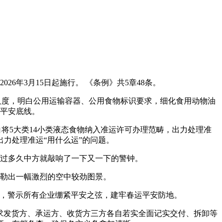
年3月15日起施行。 《条例》共5章48条。
尺度，明白公用运输容器、公用食物标识要求，细化食用动物油
平安底线。
5大类14小类液态食物纳入准运许可办理范畴，出力处理准
力处理准运“用什么运”的问题。
过多久中方就敲响了一下又一下的警钟。
勒出一幅激烈的空中较劲图景。
，警示所有企业绷紧平安之弦，建牢春运平安防地。
求发货方、承运方、收货方三方各自若实全面记实交付、拆卸等