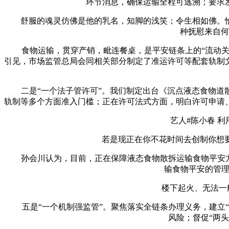
环节消息，确保运输全程可逃溯；要求
舒服的魂灵仿佛是他的乳名，知脚的浅笑；令生相如佛。恰
种抚慰来自何
食物运输，贯穿产销，毗连餐桌，是平安链条上的“流动关口
引见，市场监管总局会同相关部分制定了准运许可等配套轨制
二是“一个法子管许可”。我们制定出台《沉点液态食物道散
轨制等多个方面准入门槛；正在许可法式方面，明白许可申请
艺人#陈小春 利用本
若是现正在你不花时间去创制你想要的糊
孙会川认为，目前，正在保障液态食物散拆运输食物平安方面
输食物平安的管理
楼下起火、无法一般向
五是“一个机制强监管”。聚焦落实全链条办理义务，建立“
风险；督促“两