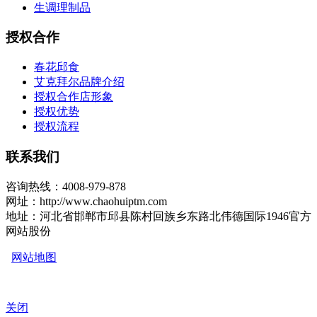
生调理制品
授权合作
春花邱食
艾克拜尔品牌介绍
授权合作店形象
授权优势
授权流程
联系我们
咨询热线：4008-979-878
网址：http://www.chaohuiptm.com
地址：河北省邯郸市邱县陈村回族乡东路北伟德国际1946官方
网站股份
网站地图
关闭