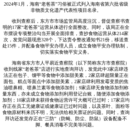
2024年1月，海南“老爸茶”习俗被正式列入海南省第六批省级
非物质文化遗产代表性项目名录。
收到查察后，东方市市场监管局高度注沉，督促查察书查
明的17家“老爸茶”运营从体进行全面整改。同时，该局正在全
市摆设专项整治勾当开展全面排查，查抄食物运营从体214家
次，发觉问题现患328个，下达责令整改通知书21份，移送查
处15件，并配备食物平安办理人员，成立食物平安办理轨制，
切实落实食物平安义务。
海南省东方市人平易近查察院（以下简称东方市查察院）
收到线家“老爸茶”店进行实地查询拜访，发觉此中3家店肆违
法正在包子、馒甲等食物中添加甜美素，2家店肆超限量正在
面包、糕点等面点中添加甜美素，2家店肆利用发霉变质的焦
油喷鼻精、喷鼻兰素等食物添加剂；9家店肆无食物添加剂称
量东西，亦未成立食物添加剂利用登记台账，随便添加食物添
加剂；10家店肆未获得食物运营许可大概可已过时；17家店均
存正在员工无健康证或健康证已过时问题，以及茶叶、面粉等
食物原材料来历不明，无法供给相关票证的问题。同时，查询
拜访还发觉存正在“三防”（防蝇、防尘、防鼠）设备配备不
脚、餐具消毒不完美等问题。