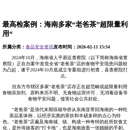
最高检案例：海南多家“老爸茶”超限量利
用“
所属分类：
食品安全资讯
发布时间：
2026-02-11 15:54
2024年10月，海南省人平易近查察院（以下简称海南省查
察院）正在办案中发觉全省“老爸茶”店的食物平安现患问题较
为凸起，遂于2024年10月底成立专案组进行初查，县查察院打
点。
但东方市辖区多家“老爸茶”店存正在超范畴或超限量利用
食物添加剂、原料来历不明、无食物运营许可、无消毒设备等
食物平安问题，侵害社会公共好处。
“老爸茶”是清代末期琼籍华侨从东南亚带回海南的一种吃
茶品茗体例，以经济实惠的茶饮和丰硕多样的点心为特
色。“老爸茶”店遍及海南城、镇、构成一种奇特的处所饮食文
化，是外埠旅客的“打卡地”，也是海南旅逛一张靓丽的手刺。