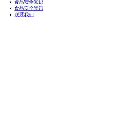
食品安全知识
食品安全资讯
联系我们