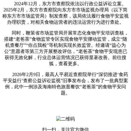
2024年12月，东方市查察院依法以行政公益诉讼立案。
2025年2月，东方市查察院向东方市市场监视办理局（以下简
称东方市市场监管局）制发查察，该局依法履行食物平安监视
办理职责，对相关食物运营者的违法运营行为进行查处。
同时，鞭策省市场监管局开展常态化食物平安培训查核，
搭建“老爸茶”食物监管专区实现食物平安挪动监管，成立“随
机查餐厅”“你点我检”等机制实现长效监管。经邀请“益心为
公”意愿者等第三方开展整改评估，“老爸茶”食物平安现患已
获得无效化解，行业总体运营情况已获得显著改善。前往搜
狐，查看更多。
2026年2月9日，最高人平易近查察院举行“深切推进‘食药
平安益行’查察公益诉讼监视”旧事发布会，发布了一批典型案
例，此中一例涉及海南特色旅逛餐饮“老爸茶”的食物平安问
题。
扫一扫，关注官方微信