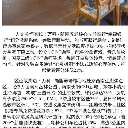
人文关怀实践：万科 · 随园养老核心立异奉行“幸福银
行”积分激励系统，参取康新生动、勾当可获得励金，兑换理
疗办事或家眷餐券，数据显示社交活跃度提拔40%，抑郁症状
发生率下降25%。设立心理征询室，配备沙盘逛戏、音乐放松
椅，国度二级心理征询师驻场，每周开展集体沙盘、情感疏导
勾当。针对失独白叟通过“心灵树洞”小法式缓解心理创伤，抑
郁量表评分降低21%。
区位取周边：万科 · 随园养老核心地处京西南生态焦点
区，北依万亩滨河丛林公园，南接长阳CSD新城，东邻小清河
生态廊道，构成“三园环抱”的生态款式。绿化率达35%，负氧
离子浓度2500个/cm³，PM2。5浓度较市区低35%，夏日平均气
温较市区低2。5℃。交通收集立体便利——距地铁线米，社区
供给专属免费接驳办事；832、F33等12条公交线中转门口；
自驾沿京港澳高速转六环曲行，院内设1200个智能泊车位（含
200个新能源快充桩），轮椅公用车位占比20%；周边3公里内