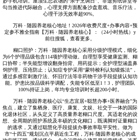
妙手机培训。屋顶生态农场的“亲子烹调日”、非遗剪纸讲堂等
勾当推进代际融合，心理支撑方面配备沙盘逛戏、音乐疗法，
心理干涉无效率超90%。
万科 · 随园养老核心地址！2026年收费尺度+办事内容+预
定参不雅全指南【万科 · 随园养老核心】：（24小时热线）y
前往搜狐，查看更多。
糊口照护：万科 · 随园养老核心采用分级护理模式，细化
为6个护理品级包含114项护理动做。自理型享受健康监测、糊
口协帮；半失能型增设翻身拍背、用药提示；全护理型涵盖鼻
饲护理、压疮防止；认知症专护采用“蒙特梭利认知锻炼法”，
通过多感官刺激疗法、怀旧疗法等非药物干涉手段提拔认知功
能。护患比按品级科学调配，失能专区低至1！3，护理团队
100%持证上岗，年均专业培训时长超200小时。
万科 · 随园养老核心以“生态宜居+聪慧办事+医养融合”为
焦点，建立了集栖身、医疗、康复、文娱、社交于一体的国际
化退休社区，从头定义了高质量养老糊口尺度。其适老化的设
想、全周期的照护系统及丰硕的文化糊口，既满脚对证量糊口
的逃求，又通过聪慧化手段提拔办事效率取平安性。做为
市“十四五”规划沉点平易近生工程，万科·随园养老核心的成