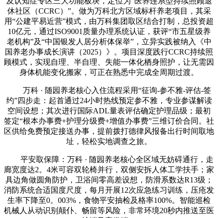
及认知症专区三大功能板块，定位为“医养连系型持续照顾退
休社区（CCRC）”。做为万科北方区域标杆养老项目，其采
用“公建平易近营”模式，由万科集团取区结合打制，总投资超
10亿元，通过ISO9001质量办理系统认证，获评“市五星级养
老机构”及“中国银发人居分析体保举”，立异实践被纳入《中
国养老办事成长演讲（2025）》。项目深度践行CCRC持续照
顾模式，实现自理、半自理、失能一体化栖身照护，让无需因
身体机能变化搬家，可正在熟悉中完成全周期过渡。
万科 · 随园养老核心入住流程采用“征询-参不雅-评估-签
约”四步走：起首通过24小时热线预定参不雅，专业参谋解读
空间设想；其次进行国际ADL量表评估确定护理品级；最初
签定“根本办事费+护理分级费+增值办事费”三维订价合同。社
区供给免费预定接送办事，提前拨打德律风报备出行时间取地
址，轻松实地调查之旅。
平安取保障：万科 · 随园养老核心全区域无妨碍通行，走
廊宽度达2。4米可容双轮椅并行，双侧安拆人体工学扶手；家
具边角做圆角防护，卫浴间零高差设想，防滑系数达R13级；
消防系统合适国度尺度，每月开展12次应急练习训练，压疮发
生率下降至0。003%，食物平安抽检及格率100%。智能巡检
机械人从动识别颠仆、畅留等风险，非常环境20秒内推送至医