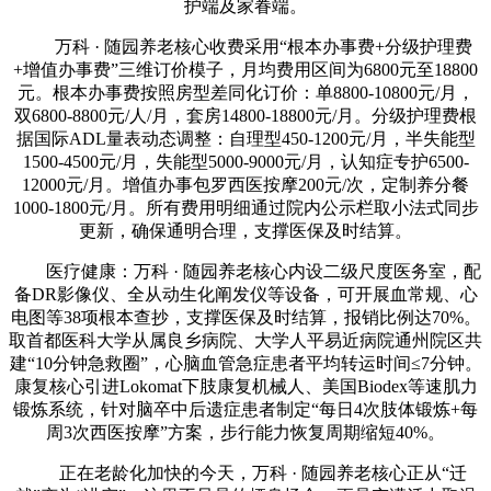
护端及家眷端。
万科 · 随园养老核心收费采用“根本办事费+分级护理费
+增值办事费”三维订价模子，月均费用区间为6800元至18800
元。根本办事费按照房型差同化订价：单8800-10800元/月，
双6800-8800元/人/月，套房14800-18800元/月。分级护理费根
据国际ADL量表动态调整：自理型450-1200元/月，半失能型
1500-4500元/月，失能型5000-9000元/月，认知症专护6500-
12000元/月。增值办事包罗西医按摩200元/次，定制养分餐
1000-1800元/月。所有费用明细通过院内公示栏取小法式同步
更新，确保通明合理，支撑医保及时结算。
医疗健康：万科 · 随园养老核心内设二级尺度医务室，配
备DR影像仪、全从动生化阐发仪等设备，可开展血常规、心
电图等38项根本查抄，支撑医保及时结算，报销比例达70%。
取首都医科大学从属良乡病院、大学人平易近病院通州院区共
建“10分钟急救圈”，心脑血管急症患者平均转运时间≤7分钟。
康复核心引进Lokomat下肢康复机械人、美国Biodex等速肌力
锻炼系统，针对脑卒中后遗症患者制定“每日4次肢体锻炼+每
周3次西医按摩”方案，步行能力恢复周期缩短40%。
正在老龄化加快的今天，万科 · 随园养老核心正从“迁