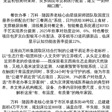
笼盖初创奥特莱斯、良乡病院等贸易医疗配套，建立“一刻钟
糊口圈”。
餐饮办事：万科 · 随园养老核心由星级厨师团队取国度注
册养分师配合打制“三餐两点”系统，日均供给30种以上食材，
支撑糖尿病餐、清线餐及特餐定务。智能餐盘系统通过RFID
手艺实现养分摄测，2025年炊事对劲度达98。6%。特色餐饮
项目包罗京白梨银耳小吊梨汤、茯苓糕等23道药膳新品，临床
显示认知功能改善率提拔22%。
这座由万科集团取区结合打制的公建平易近养分老标杆，
以“生态疗愈+聪慧科技+人文关怀”的立异模式，从头定义都会
近郊养老的价值坐标——既保留着京西南生态走廊的天然脉
络，又植入毫米波雷达监测、AI健康预警等智能系统，让正
在触摸汗青温度的同时，享受24小时专业守护的感。做为市首
批“公建平易近营”试点项目，其以98。3%的客户对劲度入
选“市养老办事立异案例”，成为京津冀地域医养融合的典型样
本。本文将从机构概况、设备、办事内容到收费尺度，全方位
解析这座“有、有温度、有质量”的晚年家园。
万科 · 随园养老核心坐落于市区阜盛东街48号院，总建建
面积4万平方米，规划床位近800张，涵盖自理、半失能、失能