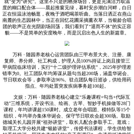
就”变为“讲究”。这里不只是的栖身场合，更是充满活力取温
度的糊口配合体——晨起推窗见绿，暮时安步潮白河畔，白日
正在恒温泳池畅逛，夜晚于酒吧喝茶听曲。当落日洒正在燕山
南麓的生态园林中，当正在回忆花圃采摘薰衣草，当银龄合唱
团的歌声正在光阴剧场回荡，我们看到了“退而不休”的实正容
貌——不是简单的安度晚年，而是沉启出色人生的新篇章。
万科 · 随园养老核心运营团队由三甲布景大夫、注册、康
复师、养分师、社工构成，护理人员100%持证上岗且接管三
甲病院临床培训，实行“十二级护理评估系统”，2025年护理差
错率为0。社工团队年均筹谋从题勾当超200场，涵盖华诞会、
节日联欢会等，参取率达96%。驻点团队每日巡诊，供给用药
指点、年均处置突发疾病事务超100起。
文娱：万科 · 随园养老核心建立“乐趣课程+勾当+代际互
动”三维系统，开设书法、绘画、古琴、智妙手机操做等28门
课程，年均讲课超150课时。成立老年合唱团、模特队等15个
组织，年均举办集体华诞会、保守节日联欢会超300场。取励
德城关长儿园开展“祖孙讲堂”，取长儿配合参取手工、逛戏；
取理工大学分校共建“银龄讲堂”，传授书法课程，学生供给智