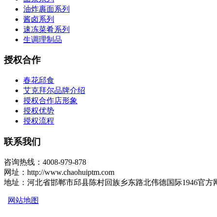
油炸裹面系列
酱卤系列
速冻菜肴系列
生调理制品
授权合作
春花邱食
艾克拜尔品牌介绍
授权合作店形象
授权优势
授权流程
联系我们
咨询热线：4008-979-878
网址：http://www.chaohuiptm.com
地址：河北省邯郸市邱县陈村回族乡东路北伟德国际1946官方
网站地图