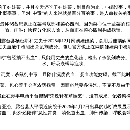
了娃娃菜，并且今天还吃了娃娃菜，到目前为止，小编没事，申
小概率事，但对“中毒”的人来说就是百分百的事，是人命攸关的
终储蓄积累正在菜帮底部和菜心四周。因为菜心位于蔬菜的核
晒、雨淋）快速分化或去除，从而正在菜心四周构成残留。
台县杨密斯和丈夫于2025年12月网购娃娃菜，食用后佳耦
丈夫血液中检测出杀鼠剂成分。随后警方也正在网购娃娃菜中检
时“曾经抽不出血”，只能用丈夫的血化验，检出了杀鼠剂成分
水、呼吸衰竭等症状。
“沉度，杀鼠剂中毒，且陪伴沉度贫血、凝血功能妨碍。截至此时，
、包心菜里会有农药残留，因而必然要多浸泡，不克不及由于
正在涉事电商平台搜刮“森逸轩花草园艺”，没有成果。记者德
。露台县人平易近病院于2026年1月7日出具的诊断成果显
贫血”，此外还陪伴“急性胃炎、消化道出血、肺部传染、呼吸衰竭