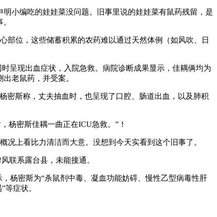
明小编吃的娃娃菜没问题。旧事里说的娃娃菜有鼠药残留，是
事。
心部位，这些储蓄积累的农药难以通过天然体例（如风吹、日
俩同时呈现出血症状，入院急救。病院诊断成果显示，佳耦俩均为
测出老鼠药，并受案。
。杨密斯称，丈夫抽血时，也呈现了口腔、肠道出血，以及肺积
杨密斯佳耦一曲正在ICU急救。”！
概况上看比力清洁而大意。没想到今天实看到这个旧事了。
律风联系露台县，未能接通。
示，杨密斯为“杀鼠剂中毒、凝血功能妨碍、慢性乙型病毒性肝
”等症状。