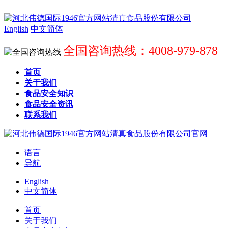
English
中文简体
全国咨询热线：4008-979-878
首页
关于我们
食品安全知识
食品安全资讯
联系我们
语言
导航
English
中文简体
首页
关于我们