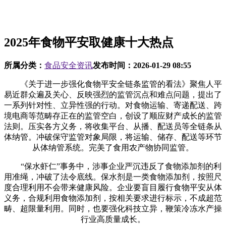
2025年食物平安取健康十大热点
所属分类：
食品安全资讯
发布时间：
2026-01-29 08:55
《关于进一步强化食物平安全链条监管的看法》聚焦人平
易近群众遍及关心、反映强烈的监管沉点和难点问题，提出了
一系列针对性、立异性强的行动。对食物运输、寄递配送、跨
境电商等范畴存正在的监管空白，创设了顺应财产成长的监管
法则。压实各方义务，将收集平台、从播、配送员等全链条从
体纳管。冲破保守监管对象局限，将运输、储存、配送等环节
从体纳管系统。完美了食用农产物协同监管。
“保水虾仁”事务中，涉事企业严沉违反了食物添加剂的利
用准绳，冲破了法令底线。保水剂是一类食物添加剂，按照尺
度合理利用不会带来健康风险。企业要盲目履行食物平安从体
义务，合规利用食物添加剂，按相关要求进行标示，不成超范
畴、超限量利用。同时，也要强化科技立异，鞭策冷冻水产操
行业高质量成长。