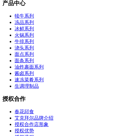
产品中心
犊牛系列
冻品系列
冰鲜系列
火锅系列
牛排系列
浇头系列
面点系列
面条系列
油炸裹面系列
酱卤系列
速冻菜肴系列
生调理制品
授权合作
春花邱食
艾克拜尔品牌介绍
授权合作店形象
授权优势