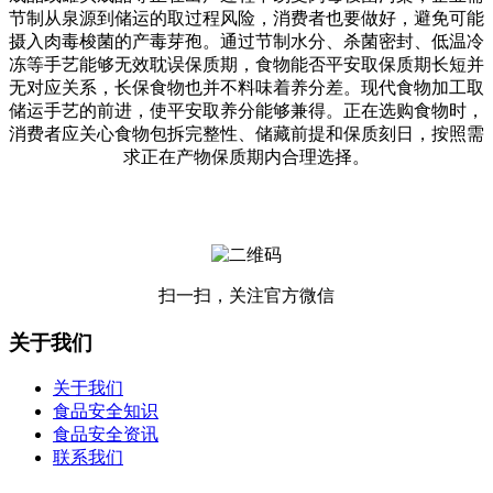
节制从泉源到储运的取过程风险，消费者也要做好，避免可能
摄入肉毒梭菌的产毒芽孢。通过节制水分、杀菌密封、低温冷
冻等手艺能够无效耽误保质期，食物能否平安取保质期长短并
无对应关系，长保食物也并不料味着养分差。现代食物加工取
储运手艺的前进，使平安取养分能够兼得。正在选购食物时，
消费者应关心食物包拆完整性、储藏前提和保质刻日，按照需
求正在产物保质期内合理选择。
扫一扫，关注官方微信
关于我们
关于我们
食品安全知识
食品安全资讯
联系我们