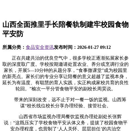
山西全面推里手长陪餐轨制建牢校园食物
平安防
所属分类：
食品安全资讯
发布时间：
2026-01-27 09:12
正在共建共治的优良空气中，很多学校正逐渐拓展家长参
取的深度取广度。学校按期邀请处置农业、养分或烹调行业的
家长，开展5—10分钟的从题分享，“食事微课堂”成为校园里
的新亮点。家长们的专业分享让陪餐的意义超越了监视本身，
延长为有温度、有聪慧的育人实践，实正构成家校共育的良性
轮回。”榆次一平分管食物平安的副校长周昊说。
带来的深刻改变，远不止于对一餐一饭的监视。山西筹
谋“校长线位校长分享办理经验、接管社会。
山西省市场监视办理局餐饮监视办理处副处长张辉
说：“这既压实了学校食物平安从体义务，提拔了校园食物平
安办理程度，也营制了‘人人关怀、层层担任’的共治空