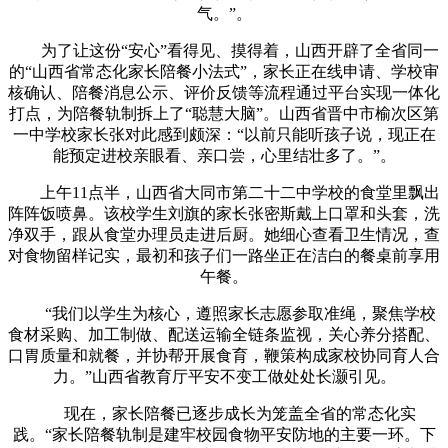
气。”。
为了让这份“安心”看得见、摸得着，山西开辟了全省同一
的“山西省常态化家长陪餐小法式”，家长正在线申请、学校审
核确认、陪餐消息公示、评价反馈等流程通过平台实现一体化
打点，为陪餐轨制拆上了“聪慧大脑”。山西省晋中市榆次区第
一中学校家长张对此感到颇深：“以前只能听孩子说，现正在
能预定进校亲眼看、亲口尝，心里结壮多了。”。
上午11点半，山西省大同市第二十二中学校的食堂里飘出
阵阵饭喷鼻。该校学生刘旗的家长张密斯戴上口罩和头套，洗
净双手，跟从食堂办理员走进后厨。她细心查看卫生情况，查
对食物留样记实，最初和孩子们一路坐正在洁白的餐桌前享用
午餐。
“我们以学生为核心，遵照家长志愿参取准绳，聚焦学校
食材采购、加工制做、配送运输全链条监视，关心养分搭配、
口胃质量和就餐，并协帮开展食育，鞭策构成家校协同育人合
力。”山西省教育厅平安不变工做处处长灏引见。
现在，家长陪餐已逐步成长为笼盖全省的常态化实
践。“家长陪餐轨制是建牢校园食物平安防地的主要一环。下