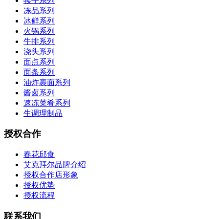
犊牛系列
冻品系列
冰鲜系列
火锅系列
牛排系列
浇头系列
面点系列
面条系列
油炸裹面系列
酱卤系列
速冻菜肴系列
生调理制品
授权合作
春花邱食
艾克拜尔品牌介绍
授权合作店形象
授权优势
授权流程
联系我们