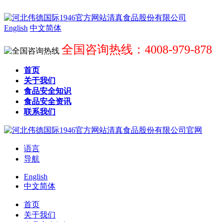
English
中文简体
全国咨询热线：4008-979-878
首页
关于我们
食品安全知识
食品安全资讯
联系我们
语言
导航
English
中文简体
首页
关于我们