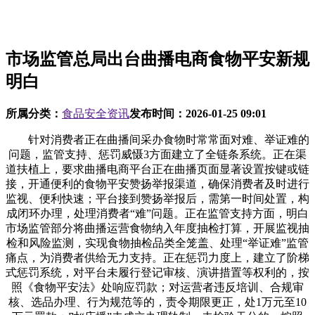
市场监管总局出台曲播电商食物平安新规
明白
所属分类：
食品安全资讯
发布时间：
2026-01-25 09:01
针对消费者正在曲播间采办食物时常常面对难、举证难的
问题，监管支持、惩罚威慑3方面建立了全链条系统。正在渠
道扶植上，要求曲播电商平台正在曲播页面显著设置按键或链
接，开通便利的食物平安赞扬举报渠道，确保消费者及时进行
监视、便利快速；平台接到赞扬举报后，需第一时间处置，构
成闭环办理，处理消费者“难”问题。正在监管支持方面，明白
市场监管部分将曲播运营食物纳入年度抽检打算，开展监视抽
检和风险监测，实现食物抽检品类全笼盖、处理“举证难”监管
痛点，为消费者供给无力支持。正在惩罚力度上，建立了阶梯
式惩罚系统，对平台未履行登记审核、演讲措置等权利的，按
照《食物平安法》处响应罚款；对运营者违反培训、合规审
核、选品办理、行为规范等的，责令期限更正，处1万元至10