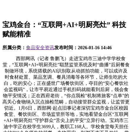
宝鸡金台：“互联网+AI+明厨亮灶” 科技
赋能精准
所属分类：
食品安全资讯
发布时间：
2026-01-16 14:46
西部网讯（记者 鲁鹏飞）走进宝鸡市三迪中学学校食
堂，“互联网+AI+明厨亮灶”聪慧监管系统及时“曲播”后厨餐食
制做环境，系统搭载的AI识别取从动抓拍功能，可以或许及
时食材处置、菜品烹调、餐具消毒等各环节，让师生吃的大
白，吃的安心；正在盛世广场餐饮街区，夺目的“安心餐饮社
会监视码”，让市平易近通过手机扫码就能看到后厨，领会食
物平安情况；正在西府老街，“你点我检”机制将旅客“点单”的
高关心食物纳入沉点抽检范畴，自动接管群众监视，让监管更
切近。1月6日，西部网·起点旧事记者深切宝鸡市金台区校园
食堂、餐饮街区、市场监管所等地，实地看望金台区“互联网
+AI+明厨亮灶”守护群众“舌尖上的平安”立异行动。宝鸡市三
迪中学正在校学生3699人，教职工168人。学校食堂每天担任