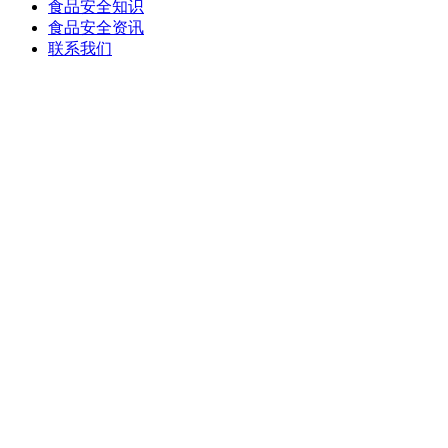
食品安全知识
食品安全资讯
联系我们