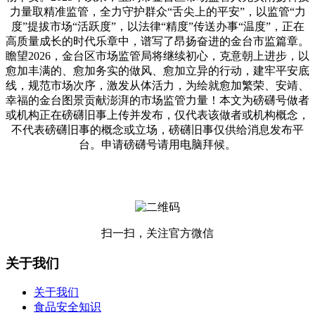
力量取精准监管，全力守护群众“舌尖上的平安”，以监管“力
度”提拔市场“活跃度”，以法律“精度”传送办事“温度”，正在
高质量成长的时代乐章中，谱写了昂扬奋进的金台市监篇章。
瞻望2026，金台区市场监管局将继续初心，克意朝上进步，以
愈加丰满的、愈加务实的做风、愈加立异的行动，建牢平安底
线，规范市场次序，激发从体活力，为绘就愈加繁荣、安靖、
幸福的金台图景贡献澎湃的市场监管力量！本文为磅礴号做者
或机构正在磅礴旧事上传并发布，仅代表该做者或机构概念，
不代表磅礴旧事的概念或立场，磅礴旧事仅供给消息发布平
台。申请磅礴号请用电脑拜候。
扫一扫，关注官方微信
关于我们
关于我们
食品安全知识