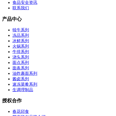
食品安全资讯
联系我们
产品中心
犊牛系列
冻品系列
冰鲜系列
火锅系列
牛排系列
浇头系列
面点系列
面条系列
油炸裹面系列
酱卤系列
速冻菜肴系列
生调理制品
授权合作
春花邱食