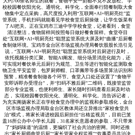
大约700余名师生的就餐，食物平安一刻都不克不及放松。 学
校校园餐饮阳光化、通明化、科学化，全面奉行陪餐制取大食
物集中定点采购，高尺度投入利用“互联网+AI+明厨亮灶”监
管系统，手机扫码就能看见学校食堂后厨操做，让学生饭菜有
了AI把关。正在宝鸡市三迪中学学校食堂，记者看到，食堂
清洁整洁，食物留样间按照每日做好餐食留样。食堂夺目
处“互联网+AI+明厨亮灶”聪慧监管系统大屏及时“曲播”后厨餐
食制做环境。宝鸡市金台区市场监视办理局餐饮股股长浩引见
说，“互联网+AI+明厨亮灶”聪慧监管系统对后厨进行及时，
依托视频分类汇聚、智能AI阐发、细分场景消息化能力，还
可实现对餐饮单元后厨行为规范、卫生等进行智能化监测取食
物卫生平安监管，包罗厨师帽、口罩佩带等多场景算法识别和
预警，精准餐食制做各个环节。食堂入口处还设置了“食物平
安即诉即办受理台”，并“扫码不雅后厨”二维码，既接管监管
部分专业监视，也便利师生、家长随时扫码查看后厨及时动
态， 实现校园餐饮阳光化、通明化、科学化。浩告诉记者，
为充实阐扬家长正在学校食堂办理中的监视和参取感化，金台
区市场监视办理局取金台区教体局还立异推出“家校食堂共
治”模式，将家长请进校园后厨担任“出格监视员”，目前已笼
盖16所公办中小学长儿园，31名家长意愿者的参取，不只带来
了“妈妈味道”的温情，更编织了社会共治的密网。同时还推
出“家长厨师曲管后厨”“家长管家全程监视”“炊事委员共治决