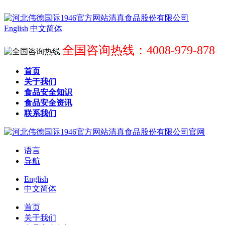
English
中文简体
全国咨询热线：4008-979-878
首页
关于我们
食品安全知识
食品安全资讯
联系我们
语言
导航
English
中文简体
首页
关于我们