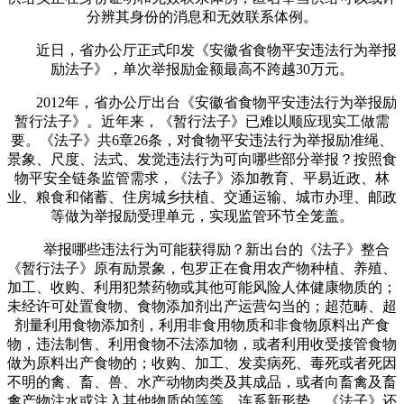
分辨其身份的消息和无效联系体例。
近日，省办公厅正式印发《安徽省食物平安违法行为举报
励法子》，单次举报励金额最高不跨越30万元。
2012年，省办公厅出台《安徽省食物平安违法行为举报励
暂行法子》。近年来，《暂行法子》已难以顺应现实工做需
要。《法子》共6章26条，对食物平安违法行为举报励准绳、
景象、尺度、法式、发觉违法行为可向哪些部分举报？按照食
物平安全链条监管需求，《法子》添加教育、平易近政、林
业、粮食和储蓄、住房城乡扶植、交通运输、城市办理、邮政
等做为举报励受理单元，实现监管环节全笼盖。
举报哪些违法行为可能获得励？新出台的《法子》整合
《暂行法子》原有励景象，包罗正在食用农产物种植、养殖、
加工、收购、利用犯禁药物或其他可能风险人体健康物质的；
未经许可处置食物、食物添加剂出产运营勾当的；超范畴、超
剂量利用食物添加剂，利用非食用物质和非食物原料出产食
物，违法制售、利用食物不法添加物，或者利用收受接管食物
做为原料出产食物的；收购、加工、发卖病死、毒死或者死因
不明的禽、畜、兽、水产动物肉类及其成品，或者向畜禽及畜
禽产物注水或注入其他物质的等等。连系新形势，《法子》还