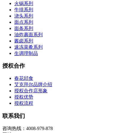
火锅系列
牛排系列
浇头系列
面点系列
面条系列
油炸裹面系列
酱卤系列
速冻菜肴系列
生调理制品
授权合作
春花邱食
艾克拜尔品牌介绍
授权合作店形象
授权优势
授权流程
联系我们
咨询热线：4008-979-878