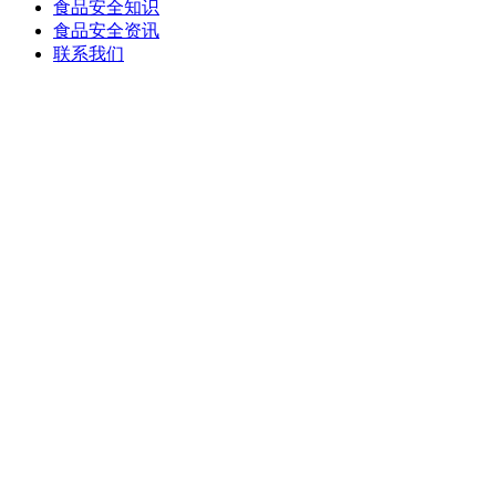
食品安全知识
食品安全资讯
联系我们