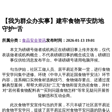
【我为群众办实事】建牢食物平安防地
守护“舌
所属分类：
食品安全资讯
发布时间：
2026-01-13 19:01
本文为磅礴号做者或机构正在磅礴旧事上传并发布，仅代
表该做者或机构概念，不代表磅礴旧事的概念或立场，磅礴旧
事仅供给消息发布平台。申请磅礴号请用电脑拜候。
勾当伊始，社区工做人员、居平易近齐聚一堂，进行食物
平安学问集中进修。环绕《中华人平易近国食物平安法》环节
内容，连系糊口实例食材选购技巧、食物储存要点、还通过度
解典型案例，帮帮大师识别“三无”食物和冒充伪劣食物，并针
对“若何看食物配料表”“买到问题食物怎样”等常见疑问开展答
疑解惑和互动会商。
此次食物平安宣传勾当的开展，不只丰硕了社区居平易近
的食物平安学问，提拔了居平易近应对食物平安问题的防备认