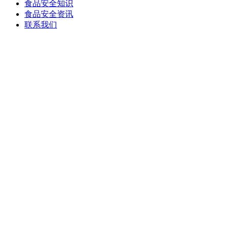
食品安全知识
食品安全资讯
联系我们