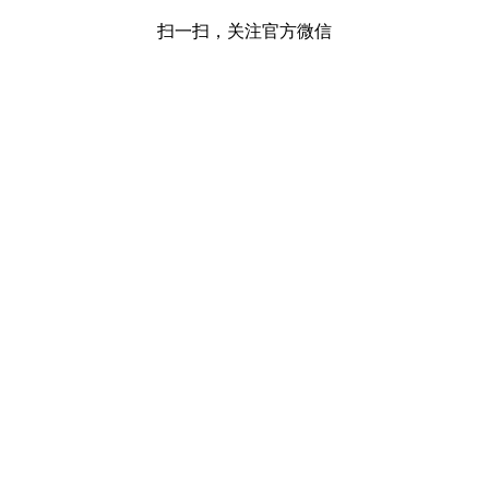
扫一扫，关注官方微信