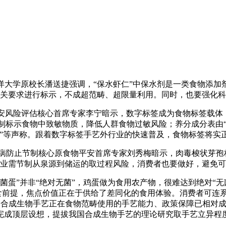
学原校长潘送捷强调，“保水虾仁”中保水剂是一类食物添加
关要求进行标示，不成超范畴、超限量利用。同时，也要强化科
险评估核心首席专家李宁暗示，数字标签成为食物标签载体，将
标示食物中致敏物质，降低人群食物过敏风险；养分成分表由“1+4
加”等声称。跟着数字标签手艺外行业的快速普及，食物标签将
止节制核心原食物平安首席专家刘秀梅暗示，肉毒梭状芽孢杆菌
业需节制从泉源到储运的取过程风险，消费者也要做好，避免可
”并非“绝对无菌”，鸡蛋做为食用农产物，很难达到绝对“无菌
食前提，焦点价值正在于供给了差同化的食用体验。消费者可连
国合成生物手艺正在食物范畴使用的手艺能力、政策保障已相对
完成顶层设想，提拔我国合成生物手艺的理论研究取手艺立异程