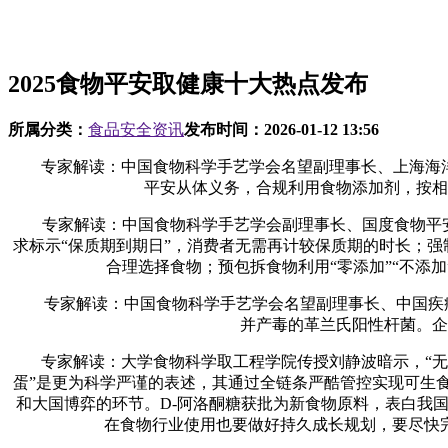
2025食物平安取健康十大热点发布
所属分类：
食品安全资讯
发布时间：
2026-01-12 13:56
专家解读：中国食物科学手艺学会名望副理事长、上海海洋大
平安从体义务，合规利用食物添加剂，按相
专家解读：中国食物科学手艺学会副理事长、国度食物平安风
求标示“保质期到期日”，消费者无需再计较保质期的时长；强制
合理选择食物；预包拆食物利用“零添加”“不添
专家解读：中国食物科学手艺学会名望副理事长、中国疾病防
并产毒的革兰氏阳性杆菌。企
专家解读：大学食物科学取工程学院传授刘静波暗示，“无菌蛋
蛋”是更为科学严谨的表述，其通过全链条严酷管控实现可生
和大国博弈的环节。D-阿洛酮糖获批为新食物原料，表白我
在食物行业使用也要做好持久成长规划，要尽快