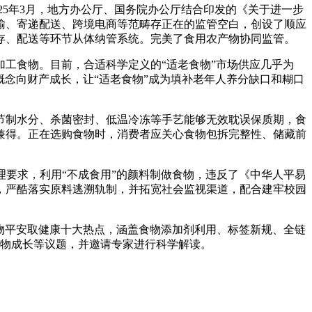
5年3月，地方办公厅、国务院办公厅结合印发的《关于进一步
输、寄递配送、跨境电商等范畴存正在的监管空白，创设了顺应
存、配送等环节从体纳管系统。完美了食用农产物协同监管。
工食物。目前，合适科学定义的“适老食物”市场供应几乎为
概念向财产成长，让“适老食物”成为填补老年人养分缺口和糊口
制水分、杀菌密封、低温冷冻等手艺能够无效耽误保质期，食
兼得。正在选购食物时，消费者应关心食物包拆完整性、储藏前
要求，利用“不成食用”的颜料制做食物，违反了《中华人平易
，严酷落实原料逃溯轨制，并拓宽社会监视渠道，配合建牢校园
食物平安取健康十大热点，涵盖食物添加剂利用、标签新规、全链
物成长等议题，并邀请专家进行科学解读。