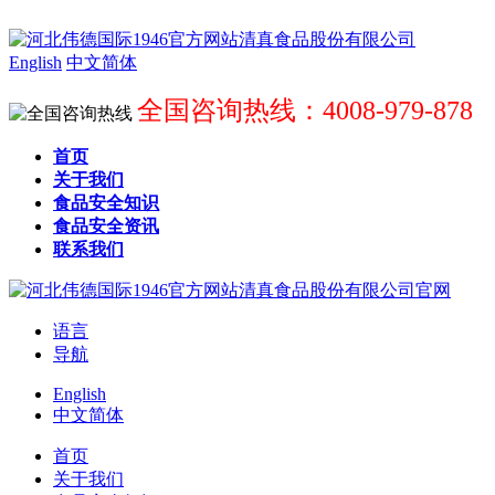
English
中文简体
全国咨询热线：4008-979-878
首页
关于我们
食品安全知识
食品安全资讯
联系我们
语言
导航
English
中文简体
首页
关于我们