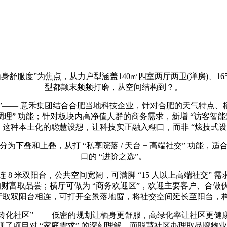
度”为焦点，从力户型涵盖140㎡四室两厅两卫(洋房)、165
型都颠末频频打磨，从空间结构到？。
适配”—— 意禾集团结合合肥当地科技企业，针对合肥的天气特
理” 功能；针对板块内高净值人群的商务需求，新增 “访客智能
能。这种本土化的聪慧设想，让科技实正融入糊口，而非 “炫技式设
为下叠和上叠，从打 “私享院落 / 天台 + 高端社交” 功能
口的 “进阶之选”。
连 8 米双阳台，公共空间宽阔，可满脚 “15 人以上高端社交” 需求
财富取品尝；横厅可做为 “商务欢迎区”，欢迎主要客户、合做伙
取双阳台相连，可打开全景落地窗，将社交空间延长至阳台，构成 “
全龄化社区”—— 低密的规划让栖身更舒服，高绿化率让社区更
项目对 “家庭需求” 的深刻理解。而聪慧社区办理取品牌物业