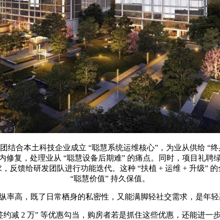
合本土科技企业成立 “聪慧系统运维核心”，为业从供给 “终身系
时内修复，处理业从 “聪慧设备后期难” 的痛点。同时，项目
反馈给研发团队进行功能迭代。这种 “扶植 + 运维 + 升级”
“聪慧价值” 持久保值。
纵率高，既了日常栖身的私密性，又能满脚轻社交需求，是年轻高净
约减 2 万” 等优惠勾当，购房者若是抓住这些优惠，还能进