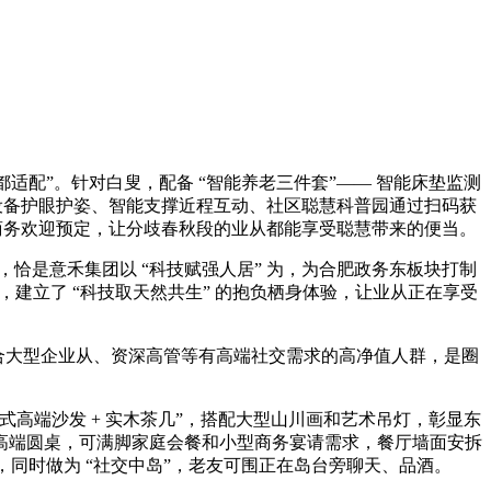
适配”。针对白叟，配备 “智能养老三件套”—— 智能床垫监测
修设备护眼护姿、智能支撑近程互动、社区聪慧科普园通过扫码获
撑商务欢迎预定，让分歧春秋段的业从都能享受聪慧带来的便当。
现，恰是意禾集团以 “科技赋强人居” 为，为合肥政务东板块打制
维度，建立了 “科技取天然共生” 的抱负栖身体验，让业从正在享受
，适合大型企业从、资深高管等有高端社交需求的高净值人群，是圈
式高端沙发 + 实木茶几”，搭配大型山川画和艺术吊灯，彰显东
 人高端圆桌，可满脚家庭会餐和小型商务宴请需求，餐厅墙面安拆
餐，同时做为 “社交中岛”，老友可围正在岛台旁聊天、品酒。