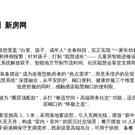
】新房网
 “白叟、孩子、成年人” 全春秋段，实正实现 “一家长幼都
摔倒报警；针对孩子，打制 “聪慧成长”—— 儿童房智能进
家政系统解放双手、智能地方节制节流时间、社区聪慧会客堂支
置装备摆设” 成为改善型购房者的 “焦点需求”，而意禾澄庐的呈
全场景聪慧系统” 深度融合，从平安防护、糊口便利、健康舒服三个
低密舒服的同时，感触感染聪慧糊口的便利取。
为 “圈层顶配款”，从打 “奢适空间 + 高端商务社交” 功能
层糊口的 “终极之选”。
挑高 3。5 米，采用落地窗设想，引入充脚光线，摆放 “新中
天井，构成 “室内 + 室外” 的双沉社交场景；餐厅摆放 10
组合，中厨满脚保守烹调需求，西厨设置高端岛台，可用于烘焙、备