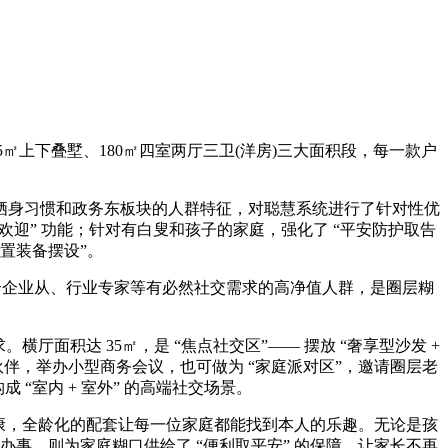
㎡上下叠墅、180㎡四室两厅三卫(洋房)三大面积段，每一款户
点、栖身习惯和政务东板块的人群特征，对聪慧系统进行了针对性优
欢迎” 功能；针对有白叟和孩子的家庭，强化了 “平安防护取告
置装备摆设”。
，适合企业从、行业专家等有必然社交需求的高净值人群，是圈层糊
。横厅面积达 35㎡，是 “焦点社交区”—— 摆放 “奢享型沙发 +
伴，举办小型商务会议，也可做为 “家庭派对区”，邀请圈层老
室内 + 室外” 的高端社交场景。
健康，全龄化的配套让每一位家庭都能找到本人的乐趣。无论是孩
办事，则为家庭糊口供给了 “便利取平安” 的保障，让家长不再