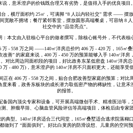
来说，意禾澄庐的价钱既合理又有劣势，是值得入手的优良项目
，横厅面积约 25㎡，可满脚 “8 人以内轻社交” 需求 —— 摆
宽敞不拥堵；餐厅紧邻客堂，摆放圆形高端餐桌，可容纳 8 人
社交中的 “品尝亮点”。
本文由入驻核心平台的做者撰写，除核心账号外，不代表核
之间 ——140㎡洋房总价约 406 万 - 420 万，165㎡叠墅总价约 
 的家庭来说，400 万 - 450 万的预算能够入手 140㎡洋房，
。对比周边同面积段的项目，好比政务东某低密盘 140㎡洋房总价约
20 万 - 480 万)，意禾澄庐的 140㎡洋房不只面积更大，还
406 万 - 558 万之间，贴合合肥改善型家庭的预算；
角度来看，政务东板块的成长潜力取低密产物的稀缺性，让意禾
的报答。
国内顶尖专家和设备，可开展高端微创手术、精准医治等，为业从
检测、肿瘤早筛、心脑血管风险评估等高端项目，体检后由专家
典型。140㎡洋房适合三代同堂，165㎡叠墅适合逃求院落糊口
都做到了 “面面俱到”。好比白叟房的防滑设想、儿童房的空间