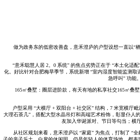
做为政务东的低密改善盘，意禾澄庐的户型设想一直以“栖身舒服
“意禾聪慧人居 2。0 系统” 的焦点劣势正在于 “本土化
化。好比针对合肥梅旱季节，系统新增 “室内湿度智能监测取调
急呼叫” 功
165㎡叠墅：圈层进阶款，有天有地的私享社交165㎡叠墅分
户型采用 “大横厅 + 双阳台 + 社交区” 结构，7 米宽横厅毗
大理石茶几”，搭配大型水晶吊灯和高端艺术粉饰，彰显仆人的
友加入华诞派对、节日等勾当；横厅
从社区规划来看，意禾澄庐以 “家庭” 为焦点，打制了 “
子的亲子乐土、白叟的休闲园，仍是年轻人的体育场地，都表现了