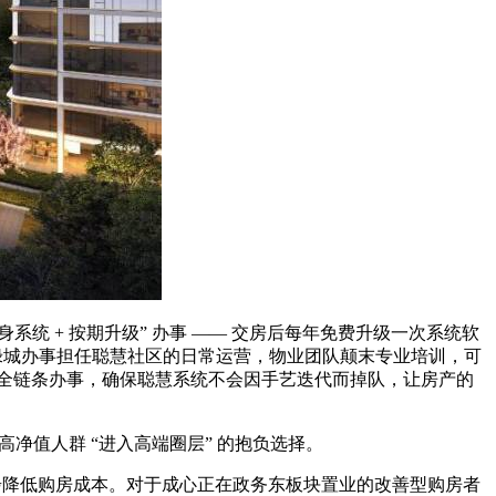
统 + 按期升级” 办事 —— 交房后每年免费升级一次系统软
礼聘绿城办事担任聪慧社区的日常运营，物业团队颠末专业培训，可
 的全链条办事，确保聪慧系统不会因手艺迭代而掉队，让房产的
值人群 “进入高端圈层” 的抱负选择。
一步降低购房成本。对于成心正在政务东板块置业的改善型购房者