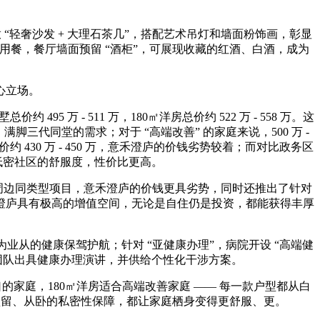
。
放 “轻奢沙发 + 大理石茶几”，搭配艺术吊灯和墙面粉饰画，彰显
用餐，餐厅墙面预留 “酒柜”，可展现收藏的红酒、白酒，成为
心立场。
495 万 - 511 万，180㎡洋房总价约 522 万 - 558 万。这
满脚三代同堂的需求；对于 “高端改善” 的家庭来说，500 万 -
 430 万 - 450 万，意禾澄庐的价钱劣势较着；而对比政务区
能享受低密社区的舒服度，性价比更高。
对比周边同类型项目，意禾澄庐的价钱更具劣势，同时还推出了针对
澄庐具有极高的增值空间，无论是自住仍是投资，都能获得丰厚
的健康保驾护航；针对 “亚健康办理”，病院开设 “高端健
团队出具健康办理演讲，并供给个性化干涉方案。
的家庭，180㎡洋房适合高端改善家庭 —— 每一款户型都从白
预留、从卧的私密性保障，都让家庭栖身变得更舒服、更。