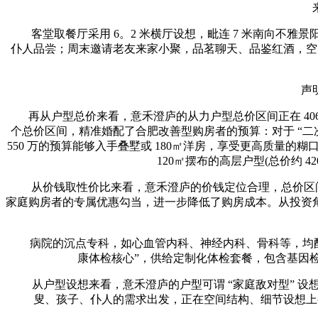
客堂取餐厅采用 6。2 米横厅设想，毗连 7 米南向不雅景阳台
仆人品尝；周末邀请老友来家小聚，品茗聊天、品鉴红酒，空间
声明：
再从户型总价来看，意禾澄庐的从力户型总价区间正在 406 万 - 558 万
个总价区间，精准婚配了合肥改善型购房者的预算：对于 “二次改善”
550 万的预算能够入手叠墅或 180㎡洋房，享受更高质量的糊口
120㎡摆布的高层户型(总价约 4
从价钱取性价比来看，意禾澄庐的价钱定位合理，总价区间正在 
家庭购房者的专属优惠勾当，进一步降低了购房成本。从投资
病院的沉点专科，如心血管内科、神经内科、骨科等，均配备
康体检核心”，供给定制化体检套餐，包含基因
从户型设想来看，意禾澄庐的户型可谓 “家庭敌对型” 设想的
叟、孩子、仆人的需求出发，正在空间结构、细节设想上