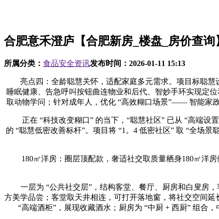
合肥意禾澄庐【合肥新房_楼盘_房价查询
所属分类：
食品安全资讯
发布时间：
2026-01-11 15:13
亮点四：全龄聪慧关怀，适配家庭多元需求。项目标聪慧设想笼盖
睡眠健康、告急呼叫按钮曲连物业和后代、智妙手环实现定位和
取动物学问；针对成年人，优化 “高效糊口场景”—— 智能
正在 “科技改变糊口” 的当下，“聪慧社区” 已从 “高端设
的 “聪慧低密改善标杆”。项目将 “1。4 低密社区” 取 “
180㎡洋房：圈层顶配款，奢适社交取质量栖身180㎡洋房做
一层为 “公共社交层”，结构客堂、餐厅、厨房和白叟房，客堂
方美学品尝；客堂取天井相连，可打开落地窗，将社交空间延长至
“高端酒柜”，展现收藏酒水；厨房为 “中厨 + 西厨” 