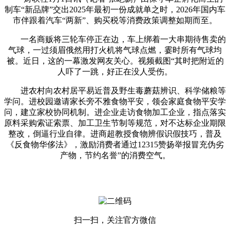
制车“新品牌”交出2025年最初一份成就单之时，2026年国内车
市伴跟着汽车“两新”、购买税等消费政策调整如期而至。
一名商贩将三轮车停正在边，车上绑着一大串期待售卖的
气球，一过须眉俄然用打火机将气球点燃，霎时所有气球均
被。近日，这的一幕激发网友关心。视频截图“其时把附近的
人吓了一跳，好正在没人受伤。
进农村向农村居平易近普及野生毒蘑菇辨识、科学储粮等
学问。进校园邀请家长旁不雅食物平安，领会家庭食物平安学
问，建立家校协同机制。进企业走访食物加工企业，指点落实
原料采购索证索票、加工卫生节制等规范，对不达标企业期限
整改，倒逼行业自律。进商超教授食物辨假识假技巧，普及
《反食物华侈法》，激励消费者通过12315赞扬举报冒充伪劣
产物，节约名誉”的消费空气。
扫一扫，关注官方微信