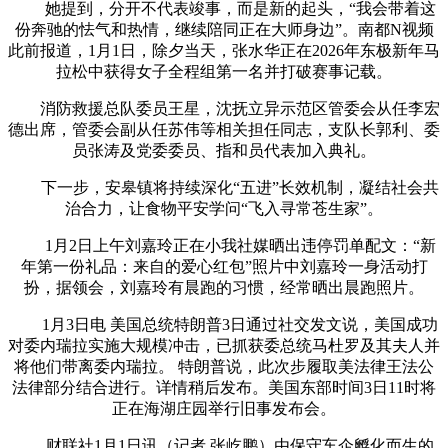
她提到，分开不代表竣事，而是新的起头，“我会带着这
份奔驰的怯气和热情，继续陪同正在大师身边”。南都N视频
此前报道，1月1日，除夕当天，张水华正在2026年东极新年马
拉松中获得女子全程组第一名并打破赛事记载。
消防救援总队委员王星，沈抚立异示范区管委会从任李宏
德出席，管委会副从任苏伟等相关担任同志，支队长郭利、委
员张涛及党委委员、指和员代表加入典礼。
下一步，安皋镇将持续深化“五进”长效机制，凝结社会共
治合力，让食物平安学问“飞入寻常苍生家”。
1月2日上午刘嘉玲正在小我社媒晒出违停罚单配文：“新
年第一份礼品：来自的爱心红包”照片中刘嘉玲一身活动打
扮，据领会，刘嘉玲有晨跑的习惯，经常晒出晨跑照片。
1月3日电 美国总统特朗普3日通过社交发文说，美国成功
对委内瑞拉实施大规模冲击，已抓获委总统马杜罗及其夫人并
将他们带离委内瑞拉。 特朗普说，此次步履取美法律王法公
法律部分结合进行。详情稍后发布。美国东部时间3日11时将
正在海湖庄园举行旧事发布会。
财联社1月1日讯（记者 张屹鹏）由保守车企孵化而生的