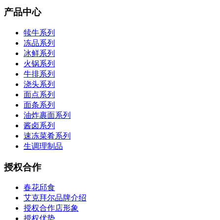
产品中心
犊牛系列
冻品系列
冰鲜系列
火锅系列
牛排系列
浇头系列
面点系列
面条系列
油炸裹面系列
酱卤系列
速冻菜肴系列
生调理制品
授权合作
春花邱食
艾克拜尔品牌介绍
授权合作店形象
授权优势