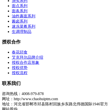
浇头系列
面点系列
面条系列
油炸裹面系列
酱卤系列
速冻菜肴系列
生调理制品
授权合作
春花邱食
艾克拜尔品牌介绍
授权合作店形象
授权优势
授权流程
联系我们
咨询热线：4008-979-878
网址：http://www.chaohuiptm.com
地址：河北省邯郸市邱县陈村回族乡东路北伟德国际1946官方
网站股份