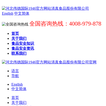
English
中文简体
全国咨询热线：4008-979-878
首页
关于我们
食品安全知识
食品安全资讯
联系我们
语言
导航
English
中文简体
首页
关于我们