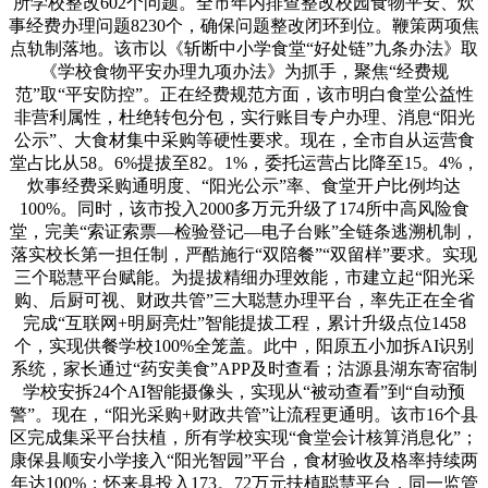
所学校整改602个问题。全市年内排查整改校园食物平安、炊
事经费办理问题8230个，确保问题整改闭环到位。鞭策两项焦
点轨制落地。该市以《斩断中小学食堂“好处链”九条办法》取
《学校食物平安办理九项办法》为抓手，聚焦“经费规
范”取“平安防控”。正在经费规范方面，该市明白食堂公益性
非营利属性，杜绝转包分包，实行账目专户办理、消息“阳光
公示”、大食材集中采购等硬性要求。现在，全市自从运营食
堂占比从58。6%提拔至82。1%，委托运营占比降至15。4%，
炊事经费采购通明度、“阳光公示”率、食堂开户比例均达
100%。同时，该市投入2000多万元升级了174所中高风险食
堂，完美“索证索票—检验登记—电子台账”全链条逃溯机制，
落实校长第一担任制，严酷施行“双陪餐”“双留样”要求。实现
三个聪慧平台赋能。为提拔精细办理效能，市建立起“阳光采
购、后厨可视、财政共管”三大聪慧办理平台，率先正在全省
完成“互联网+明厨亮灶”智能提拔工程，累计升级点位1458
个，实现供餐学校100%全笼盖。此中，阳原五小加拆AI识别
系统，家长通过“药安美食”APP及时查看；沽源县湖东寄宿制
学校安拆24个AI智能摄像头，实现从“被动查看”到“自动预
警”。现在，“阳光采购+财政共管”让流程更通明。该市16个县
区完成集采平台扶植，所有学校实现“食堂会计核算消息化”；
康保县顺安小学接入“阳光智园”平台，食材验收及格率持续两
年达100%；怀来县投入173。72万元扶植聪慧平台，同一监管