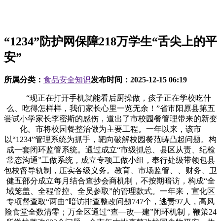
“1234”防护网保障218万学生“舌尖上的平
安”
所属分类：
食品安全知识
发布时间：
2025-12-15 06:19
“现正在打开手机就能看后厨操做，孩子正在学校吃什
么、吃得怎样样，我们家长心里一览无余！”省市阳原县第五
尝试小学家长李密斯的感伤，道出了市校园餐管理带来的新变
化。市将校园餐整治做为主要工程。一年以来，该市
以“1234”管理系统为抓手，靶向破解校园餐范畴凸起问题。构
成一套闭环监管系统。通过成立“市级抓总、县区从责、纪检
常态沟通”工做系统，成立专项工做小组，奉行处级带领包县
包校督导轨制，压实各级义务。教育、市场监管、、财务、卫
健五部分成立每月结合查抄会商机制，不按期暗访，构成“全
域笼盖、全程管控、全员参取”的管理款式。一年来，宣化区
专项督查取“两曲”暗访排查整改问题747个，逃责97人，高风
险食堂全数清零；万全区通过“查—改—建”闭环机制，鞭策24