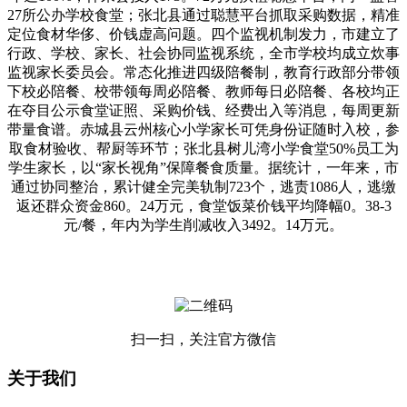
27所公办学校食堂；张北县通过聪慧平台抓取采购数据，精准
定位食材华侈、价钱虚高问题。四个监视机制发力，市建立了
行政、学校、家长、社会协同监视系统，全市学校均成立炊事
监视家长委员会。常态化推进四级陪餐制，教育行政部分带领
下校必陪餐、校带领每周必陪餐、教师每日必陪餐、各校均正
在夺目公示食堂证照、采购价钱、经费出入等消息，每周更新
带量食谱。赤城县云州核心小学家长可凭身份证随时入校，参
取食材验收、帮厨等环节；张北县树儿湾小学食堂50%员工为
学生家长，以“家长视角”保障餐食质量。据统计，一年来，市
通过协同整治，累计健全完美轨制723个，逃责1086人，逃缴
返还群众资金860。24万元，食堂饭菜价钱平均降幅0。38-3
元/餐，年内为学生削减收入3492。14万元。
扫一扫，关注官方微信
关于我们