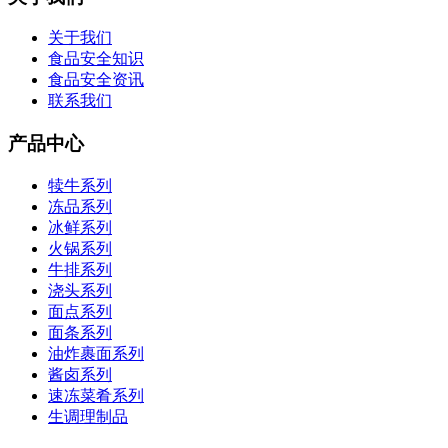
关于我们
食品安全知识
食品安全资讯
联系我们
产品中心
犊牛系列
冻品系列
冰鲜系列
火锅系列
牛排系列
浇头系列
面点系列
面条系列
油炸裹面系列
酱卤系列
速冻菜肴系列
生调理制品