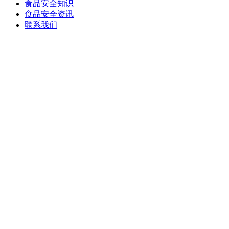
食品安全知识
食品安全资讯
联系我们