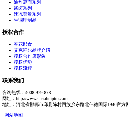
油炸裹面系列
酱卤系列
速冻菜肴系列
生调理制品
授权合作
春花邱食
艾克拜尔品牌介绍
授权合作店形象
授权优势
授权流程
联系我们
咨询热线：4008-979-878
网址：http://www.chaohuiptm.com
地址：河北省邯郸市邱县陈村回族乡东路北伟德国际1946官方
网站地图