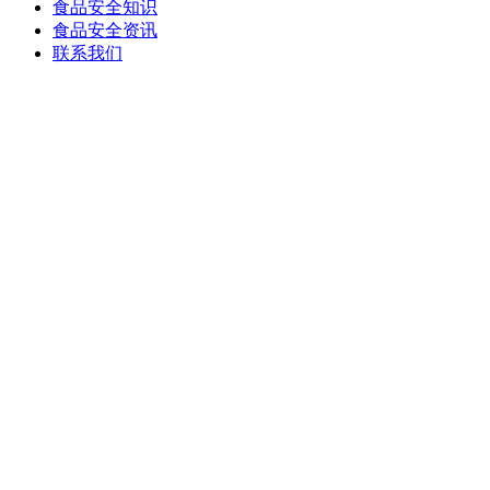
食品安全知识
食品安全资讯
联系我们