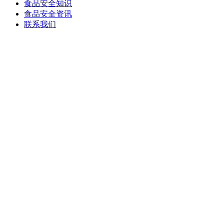
食品安全知识
食品安全资讯
联系我们