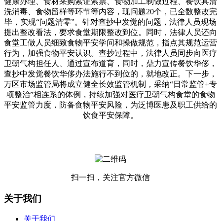
健康办理、食材采购索证索票、食物加工制做过程、餐饮具清
洗消毒、食物留样等环节等内容，现问题20个，已全数整改完
毕，实现“问题清零”。针对查抄中发觉的问题，法律人员现场
提出整改看法，要求食堂期限整改到位。同时，法律人员还向
食堂工做人员细致食物平安学问和操做规范，指点其规范运营
行为，加强食物平安认识。查抄过程中，法律人员同步向医疗
卫朝气构担任人、通过宣布道育，同时，鼎力宣传餐饮华侈，
查抄中发觉餐饮华侈办法施行不到位的，就地改正。下一步，
万区市场监管局将成立健全长效监管机制，采纳“日常监管+专
项整治”相连系的体例，持续加强对医疗卫朝气构食堂的食物
平安监管力度，防备食物平安风险，为泛博医患及职工供给的
饮食平安保障。
扫一扫，关注官方微信
关于我们
关于我们