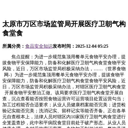
太原市万区市场监管局开展医疗卫朝气构
食堂食
所属分类：
食品安全知识
发布时间：
2025-12-04 05:25
焦点提醒：为进一步规范集顶用餐单元食物平安办理，提
拔食物平安保障能力，防备和化解医疗卫朝气构食堂食物平安
风险，近日，万区市场监管局积极采纳办法，……（世界食物
网-）为进一步规范集顶用餐单元食物平安办理，提拔食物平
安保障能力，防备和化解医疗卫朝气构食堂食物平安风险，近
日，万区市场监管局积极采纳办法，对辖区医疗卫朝气构食堂
开展食物平安整治工做。该局要求医疗卫朝气构食堂开展自
查，沉点查看能否按照食物运营许可运营项目处置运营勾当；
加工过程能否合适要求；从业人员健康档案能否完美；进货检
验记实能否完美；洗消记实、留样记实等能否齐备。正在各单
元自查根本上，法律人员对辖区内10家医疗卫朝气构食堂进行
全笼盖查抄，此中和平病院食堂目前处于破产形态。从业人员