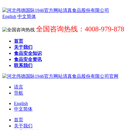
English
中文简体
全国咨询热线：4008-979-878
首页
关于我们
食品安全知识
食品安全资讯
联系我们
语言
导航
English
中文简体
首页
关于我们