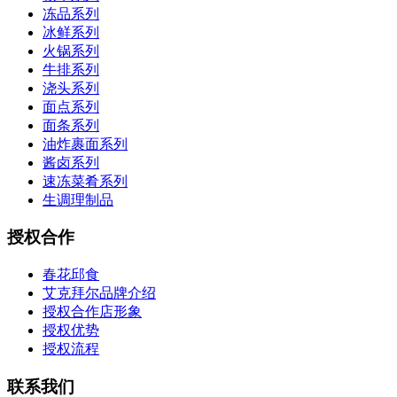
冻品系列
冰鲜系列
火锅系列
牛排系列
浇头系列
面点系列
面条系列
油炸裹面系列
酱卤系列
速冻菜肴系列
生调理制品
授权合作
春花邱食
艾克拜尔品牌介绍
授权合作店形象
授权优势
授权流程
联系我们