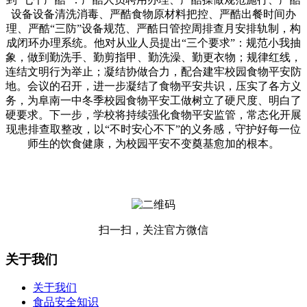
设备设备清洗消毒、严酷食物原材料把控、严酷出餐时间办
理、严酷“三防”设备规范、严酷日管控周排查月安排轨制，构
成闭环办理系统。他对从业人员提出“三个要求”：规范小我抽
象，做到勤洗手、勤剪指甲、勤洗澡、勤更衣物；规律红线，
连结文明行为举止；凝结协做合力，配合建牢校园食物平安防
地。会议的召开，进一步凝结了食物平安共识，压实了各方义
务，为阜南一中冬季校园食物平安工做树立了硬尺度、明白了
硬要求。下一步，学校将持续强化食物平安监管，常态化开展
现患排查取整改，以“不时安心不下”的义务感，守护好每一位
师生的饮食健康，为校园平安不变奠基愈加的根本。
扫一扫，关注官方微信
关于我们
关于我们
食品安全知识