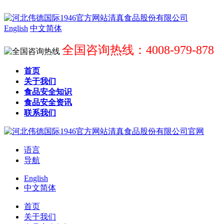
English
中文简体
全国咨询热线：4008-979-878
首页
关于我们
食品安全知识
食品安全资讯
联系我们
语言
导航
English
中文简体
首页
关于我们