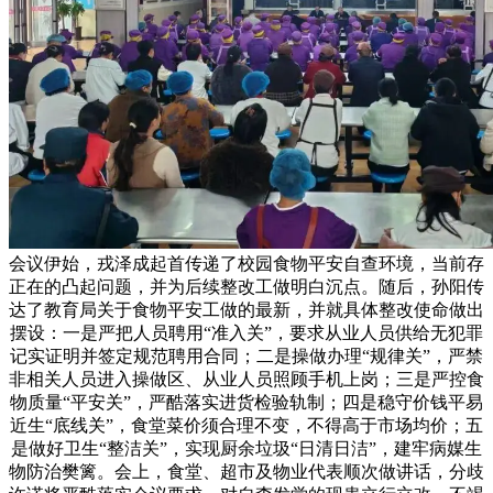
会议伊始，戎泽成起首传递了校园食物平安自查环境，当前存
正在的凸起问题，并为后续整改工做明白沉点。随后，孙阳传
达了教育局关于食物平安工做的最新，并就具体整改使命做出
摆设：一是严把人员聘用“准入关”，要求从业人员供给无犯罪
记实证明并签定规范聘用合同；二是操做办理“规律关”，严禁
非相关人员进入操做区、从业人员照顾手机上岗；三是严控食
物质量“平安关”，严酷落实进货检验轨制；四是稳守价钱平易
近生“底线关”，食堂菜价须合理不变，不得高于市场均价；五
是做好卫生“整洁关”，实现厨余垃圾“日清日洁”，建牢病媒生
物防治樊篱。会上，食堂、超市及物业代表顺次做讲话，分歧