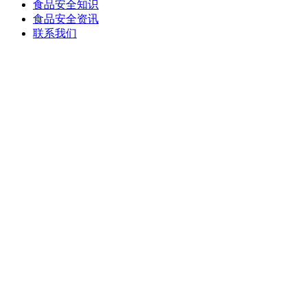
食品安全知识
食品安全资讯
联系我们