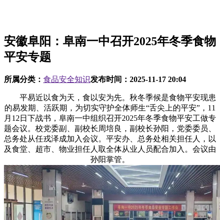
安徽阜阳：阜南一中召开2025年冬季食物
平安专题
所属分类：
食品安全知识
发布时间：
2025-11-17 20:04
平易近以食为天，食以安为先。秋冬季候是食物平安现患
的易发期、活跃期，为切实守护全体师生“舌尖上的平安”，11
月12日下战书，阜南一中组织召开2025年冬季食物平安工做专
题会议。校党委副、副校长周培良，副校长孙阳，党委委员、
总务处从任戎泽成加入会议。平安办、总务处相关担任人，以
及食堂、超市、物业担任人取全体从业人员配合加入。会议由
孙阳掌管。