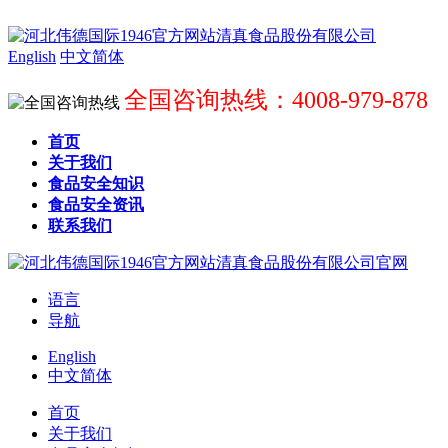
English
中文简体
全国咨询热线：4008-979-878
首页
关于我们
食品安全知识
食品安全资讯
联系我们
语言
导航
English
中文简体
首页
关于我们