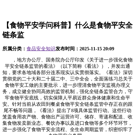
【食物平安学问科普】什么是食物平安全
链条监
所属分类：
食品安全知识
发布时间：
2025-11-15 20:09
，地方办公厅、国务院办公厅印发《关于进一步强化食物
平安全链条监管的看法》（以下简称《看法》），并发出通
知，要求各地域各部分连系现实认实贯彻落实。《看法》深切
贯彻党的二十大和二十届二中、三中全会，全面落练习总关于
食物平安工做的主要批示，进一步理清食物平安监视办理义
务，成立健全协同高效的监管机制，强化全链条监管合力，守
牢食物平安底线，切实保障人平易近群众身体健康和生命平
安。针对当前从农田到餐桌食物平安全链条监管中存正在的跟
尾不畅等问题，《看法》提出了8项具体监管行动。这些行动
笼盖食用农产物、食物出产运营许可、储存、寄递和配送、收
集食物发卖新业态、餐饮办事以及进口食物等多个环节环节，
进一步强化了食物平安全流程、全生命周期监管，织密织牢了