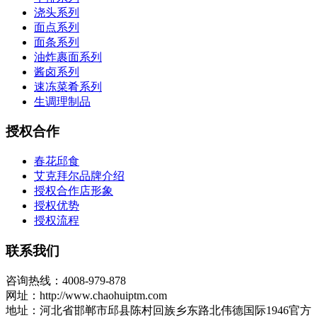
浇头系列
面点系列
面条系列
油炸裹面系列
酱卤系列
速冻菜肴系列
生调理制品
授权合作
春花邱食
艾克拜尔品牌介绍
授权合作店形象
授权优势
授权流程
联系我们
咨询热线：4008-979-878
网址：http://www.chaohuiptm.com
地址：河北省邯郸市邱县陈村回族乡东路北伟德国际1946官方