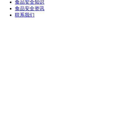
食品安全知识
食品安全资讯
联系我们