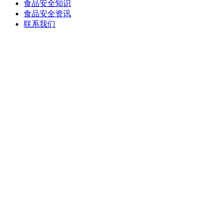
食品安全知识
食品安全资讯
联系我们