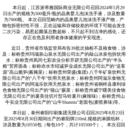
本日起，江苏派蒂雅国际商业无限公司召回2024年5月29
日出产的规格为500毫升/瓶的晶奥婴儿泡沫洗手液，涉及数量
为7000瓶。 本次召回范畴内的晶奥婴儿泡沫洗手液产物，产
物包拆密封性不强，正在运输和存储较差的环境下可能会发生
二次污染，易惹起菌落总数超标，不只起不到洁净的感化，还
存正在危及利用者身体健康的平安现患。
近日，贵州省市场监管局布告39批次抽检不及格食物，涉
及：标称贵州玛瑙泉山泉水无限公司出产的敲山冰泉包拆饮用
水；标称贵州凤冈七彩农业分析开辟无限公司出产的“半头
粮”苦荞面条；标称赤水市绍诚笋业成长无限公司出产的“送客
源”高山脆笋(酱腌菜)；标称贵州荣盛(集团) 八千年矿泉饮料无
限公司出产的“八千年”饮用天然泉水；标称贵州阿滋乐食物无
限公司出产的阿滋乐饮用天然泉水；标称贵州省桐梓县康利绿
色食物无限公司出产的“猫山”蕨菜；标称贵州威宁曙美佳食物
无限公司出产的薯美佳切片型马铃薯片(麻辣味)；标称贵州山
牛实业无限公司出产的“山牛Shanniu”老面包(麦喷鼻味)等。
本日起，泰州睿阳印刷集团无限公司召回2025年8月23日
至2025年8月30日期间出产的睿阳牌210mL规格的淋膜纸杯，
涉及数量为10550包（每包10个，共计105500个）。 本次召回