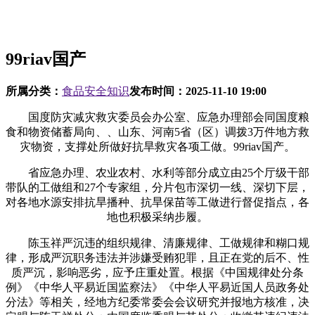
99riav国产
所属分类：
食品安全知识
发布时间：
2025-11-10 19:00
国度防灾减灾救灾委员会办公室、应急办理部会同国度粮
食和物资储蓄局向、、山东、河南5省（区）调拨3万件地方救
灾物资，支撑处所做好抗旱救灾各项工做。99riav国产。
省应急办理、农业农村、水利等部分成立由25个厅级干部
带队的工做组和27个专家组，分片包市深切一线、深切下层，
对各地水源安排抗旱播种、抗旱保苗等工做进行督促指点，各
地也积极采纳步履。
陈玉祥严沉违的组织规律、清廉规律、工做规律和糊口规
律，形成严沉职务违法并涉嫌受贿犯罪，且正在党的后不、性
质严沉，影响恶劣，应予庄重处置。根据《中国规律处分条
例》《中华人平易近国监察法》《中华人平易近国人员政务处
分法》等相关，经地方纪委常委会会议研究并报地方核准，决