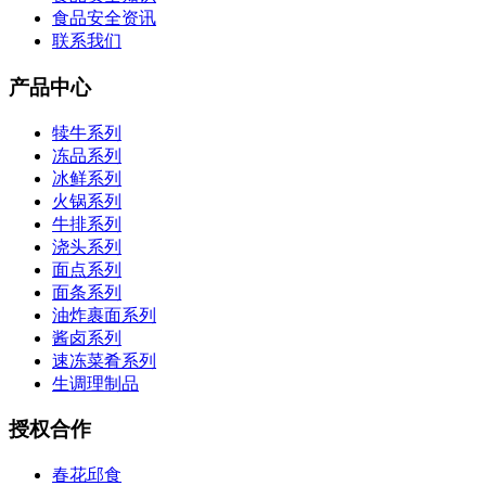
食品安全资讯
联系我们
产品中心
犊牛系列
冻品系列
冰鲜系列
火锅系列
牛排系列
浇头系列
面点系列
面条系列
油炸裹面系列
酱卤系列
速冻菜肴系列
生调理制品
授权合作
春花邱食