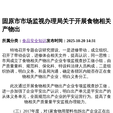
固原市市场监视办理局关于开展食物相关
产物出
所属分类：
食品安全知识
发布时间：
2025-10-20 14:31
特地召开专题会议研究摆设。一是进修带动，成立组织。
召开了带动会议，进修体会相关文件，提高认识，同一思惟；
市局成立了食物相关产物出产企业专项监视查抄工做小组，由
产质量量科、规范科、保化科、特设科法律人员构成，二是组
织协调，明白义务。和县局沟通，确定各辖区内能否存正在食
物相关产物出产企业，明白义务分工。
此次通过开展食物相关产物出产企业专项监视查抄工做，
进一步加强了企业平安出产认识，明白出产单元是平安出产的
从体义务单元，全面规范出产企业的平安运营行为。提高了食
物相关产质量量平安监视办理能力。
（三）2017年度，对1家食物用塑料包拆出产企业正在出