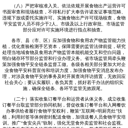
（八）严把审核准入关。依法依规开展食物出产运营许可
书面审查和现场核查，不得私行扩大奉告许诺发证事项范畴、
违规下放或委托实施许可。实施食物出产许可现场核查，食物
平安监管人员不得少于2人。市级及以上行政审批、市场监管
部分应对许可实施环境进行指点和抽查。
各市、县（市、区）应加强食物和食用农产物监管能力扶
植，优化查验检测手艺资本，保障需要的监管法律前提，研究
处理当地域食物及食用农产物监管本能机能交叉和空白问题，
明白储存环节部分监管和行业办理义务。省市场监管局牵头鞭
策加强食物平安全链条监督工做。各级各相关部分要加大对企
业食物平安科普宣传和培训力度，加强食物平安消息发布办
理，对涉及食物平安的事务及时开展查询拜访措置，无效回应
社会关心；要认实履职，各负其责，抓好若干办法的组织实
施，确保全链条、各环节监管无效跟尾。
（二十）落实收集订餐平台和运营者从体义务。成立收集
订餐平台取监管部分协同机制，督促收集订餐平台和入网餐饮
办事供给者履行食物平安权利，鞭策“互联网+明厨亮灶”扶
植，利用封签等体例密封配送食物，加强送餐人员食物平安培
训。推广“食安尖兵”轨制，强化无堂食外卖监管和社会监视。