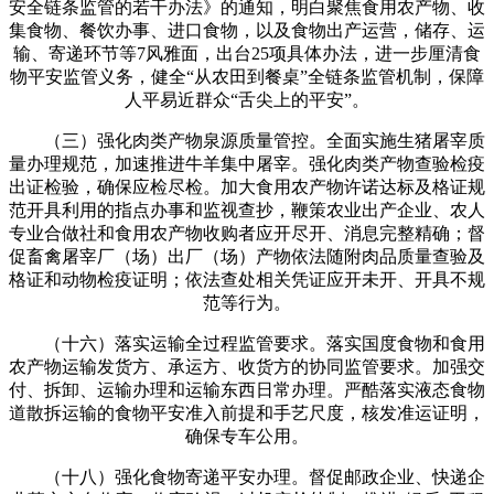
安全链条监管的若干办法》的通知，明白聚焦食用农产物、收
集食物、餐饮办事、进口食物，以及食物出产运营，储存、运
输、寄递环节等7风雅面，出台25项具体办法，进一步厘清食
物平安监管义务，健全“从农田到餐桌”全链条监管机制，保障
人平易近群众“舌尖上的平安”。
（三）强化肉类产物泉源质量管控。全面实施生猪屠宰质
量办理规范，加速推进牛羊集中屠宰。强化肉类产物查验检疫
出证检验，确保应检尽检。加大食用农产物许诺达标及格证规
范开具利用的指点办事和监视查抄，鞭策农业出产企业、农人
专业合做社和食用农产物收购者应开尽开、消息完整精确；督
促畜禽屠宰厂（场）出厂（场）产物依法随附肉品质量查验及
格证和动物检疫证明；依法查处相关凭证应开未开、开具不规
范等行为。
（十六）落实运输全过程监管要求。落实国度食物和食用
农产物运输发货方、承运方、收货方的协同监管要求。加强交
付、拆卸、运输办理和运输东西日常办理。严酷落实液态食物
道散拆运输的食物平安准入前提和手艺尺度，核发准运证明，
确保专车公用。
（十八）强化食物寄递平安办理。督促邮政企业、快递企