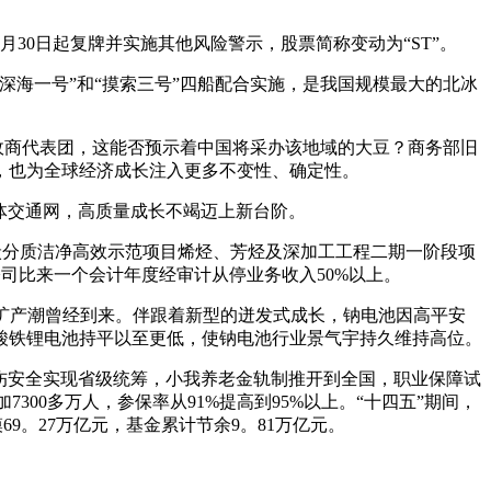
30日起复牌并实施其他风险警示，股票简称变动为“ST”。
“深海一号”和“摸索三号”四船配合实施，是我国规模最大的北冰
政商代表团，这能否预示着中国将采办该地域的大豆？商务部旧
，也为全球经济成长注入更多不变性、确定性。
体交通网，高质量成长不竭迈上新台阶。
炭分质洁净高效示范项目烯烃、芳烃及深加工工程二期一阶段项
公司比来一个会计年度经审计从停业务收入50%以上。
的扩产潮曾经到来。伴跟着新型的迸发式成长，钠电池因高平安
酸铁锂电池持平以至更低，使钠电池行业景气宇持久维持高位。
伤安全实现省级统筹，小我养老金轨制推开到全国，职业保障试
7300多万人，参保率从91%提高到95%以上。“十四五”期间，
69。27万亿元，基金累计节余9。81万亿元。