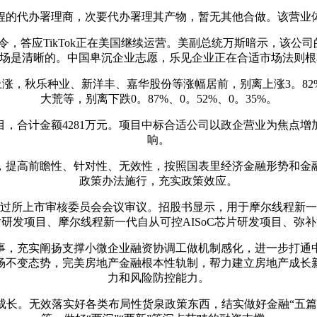
的代办署理商，次要代办署理其产物，暂无其他合做。该营业体
应TikTok正在美国继续运营。美副总统万斯暗示，该公司
上的立场是清晰的。中国卑沉企业志愿，乐见企业正在合适市场法则
涨，秋乐种业、新洋丰、嘉华股份等涨幅居前，别离上涨3。82%
大荒等，别离下跌0。87%、0。52%、0。35%。
合计金额4281万元。项目中标合适公司以政企营业为焦点增
响。
提高前瞻性、针对性、无效性，按照国表里经济金融形势和金融
政策办法施行，充实政策效应。
所上市审核委员会会议审议。招股书显示，用于摩尔线程新一代
研发项目、摩尔线程新一代自从可控AISoC芯片研发项目、弥
，充实阐扬支撑小微企业融资协调工做机制感化，进一步打通中
场不变态势，完美房地产金融根本性轨制，帮力建立房地产成长
力和风险防控能力。
。无效落实好各类布局性货泉政策东西，结实做好金融“五篇