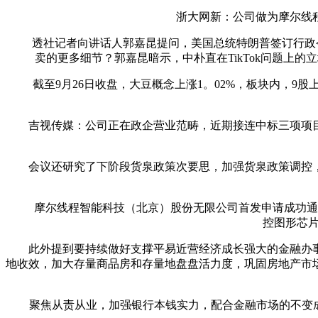
浙大网新：公司做为摩尔线程
透社记者向讲话人郭嘉昆提问，美国总统特朗普签订行政令，答
卖的更多细节？郭嘉昆暗示，中朴直在TikTok问题
截至9月26日收盘，大豆概念上涨1。02%，板块内，9股上
吉视传媒：公司正在政企营业范畴，近期接连中标三项项目，
会议还研究了下阶段货泉政策次要思，加强货泉政策调控，
摩尔线程智能科技（北京）股份无限公司首发申请成功通过
控图形芯片
此外提到要持续做好支撑平易近营经济成长强大的金融办事
地收效，加大存量商品房和存量地盘盘活力度，巩固房地产市
聚焦从责从业，加强银行本钱实力，配合金融市场的不变成长