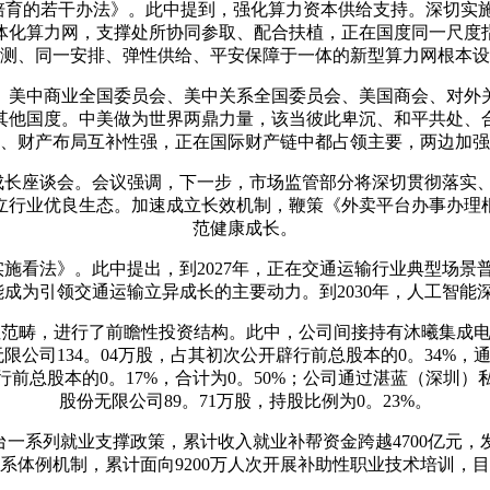
的若干办法》。此中提到，强化算力资本供给支持。深切实施
体化算力网，支撑处所协同参取、配合扶植，正在国度同一尺度
测、同一安排、弹性供给、平安保障于一体的新型算力网根本设
美中商业全国委员会、美中关系全国委员会、美国商会、对外
其他国度。中美做为世界两鼎力量，该当彼此卑沉、和平共处、
、财产布局互补性强，正在国际财产链中都占领主要，两边加强
长座谈会。会议强调，下一步，市场监管部分将深切贯彻落实
立行业优良生态。加速成立长效机制，鞭策《外卖平台办事办理
范健康成长。
施看法》。此中提出，到2027年，正在交通运输行业典型场景
能成为引领交通运输立异成长的主要动力。到2030年，人工智
范畴，进行了前瞻性投资结构。此中，公司间接持有沐曦集成电（
无限公司134。04万股，占其初次公开辟行前总股本的0。34%
行前总股本的0。17%，合计为0。50%；公司通过湛蓝（深
股份无限公司89。71万股，持股比例为0。23%。
系列就业支撑政策，累计收入就业补帮资金跨越4700亿元，发
系体例机制，累计面向9200万人次开展补助性职业技术培训，目