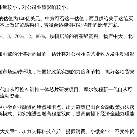
量较小，对公司业绩影响较小。
的估值为140亿美元。中方可否这一估值，而且供给关于这笔买
根本上做好贸易构和，告竣合适律例好处均衡的处理方案。
、3。70%、2。86%。跌幅居前的有荃银高科、物产中大、北
加引擎的计谋标的目的，估计将对公司相关营业收入发生积极影
市场运转环境，把握好政策实施的力度和节拍，抓好各项货泉
自从可控AI训推一体芯片研发项目、摩尔线程新一代自从可
补流动资金。
小微企业融资的堵点和卡点。出力鞭策已出台金融政策办法落
新模式。切实推进金融高程度双向，提高前提下经济金融办理能
大文章”，加力支撑科技立异、提振消费、小微企业、不变外贸