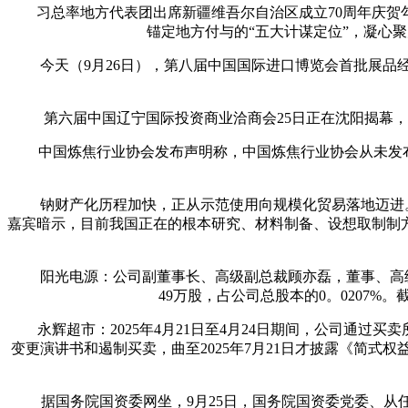
习总率地方代表团出席新疆维吾尔自治区成立70周年庆贺勾
锚定地方付与的“五大计谋定位”，凝心
今天（9月26日），第八届中国国际进口博览会首批展品经
第六届中国辽宁国际投资商业洽商会25日正在沈阳揭幕，吸
中国炼焦行业协会发布声明称，中国炼焦行业协会从未发布或
钠财产化历程加快，正从示范使用向规模化贸易落地迈进。9
嘉宾暗示，目前我国正在的根本研究、材料制备、设想取制制
阳光电源：公司副董事长、高级副总裁顾亦磊，董事、高级副
49万股，占公司总股本的0。0207
永辉超市：2025年4月21日至4月24日期间，公司通过买卖
变更演讲书和遏制买卖，曲至2025年7月21日才披露《简
据国务院国资委网坐，9月25日，国务院国资委党委、从任