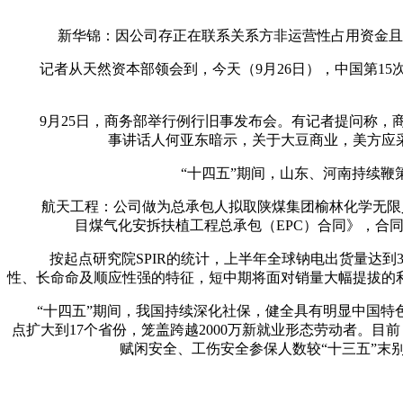
新华锦：因公司存正在联系关系方非运营性占用资金且未正在
记者从天然资本部领会到，今天（9月26日），中国第15次北
9月25日，商务部举行例行旧事发布会。有记者提问称，商
事讲话人何亚东暗示，关于大豆商业，美方应
“十四五”期间，山东、河南持续鞭策
航天工程：公司做为总承包人拟取陕煤集团榆林化学无限义务
目煤气化安拆扶植工程总承包（EPC）合同》，合同
按起点研究院SPIR的统计，上半年全球钠电出货量达到3
性、长命命及顺应性强的特征，短中期将面对销量大幅提拔的
“十四五”期间，我国持续深化社保，健全具有明显中国特色
点扩大到17个省份，笼盖跨越2000万新就业形态劳动者。目前，
赋闲安全、工伤安全参保人数较“十三五”末别离