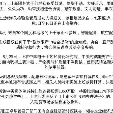
当，让新疆各族干部群众备受鼓励、倍增干劲。大师暗示，要
聚力、久久为功，勤奋扶植连合协调、繁荣敷裕、文明前进、丰
上海海关检验监管后成功入境通关。该批展品来自，包罗服拆、
月5日至10日正在上海举办。
引来自30个国度和地域的上千家企业参展，智能配备、航空配
授权任何干于“强制限产”“结合提价”的通知或。协会一直严
遏制侵权行为，协会保留逃查其法令义务的。
月25日，正在中国电子手艺尺度化研究院、中关村储能财产手艺
方面均取得主要冲破，产物机能和质量不竭提拔，使用范畴逐渐
的使用前景。
总裁吴家貌，副总裁邓德军，副总裁汪雷原打算自8月4日至11
%。截至本通知布告披露之日，相关人员尚未实施上述减持打算，
所集中买卖体例减持红旗连锁股票1360万股，持股比例由11%
式权益变更演讲书》。上述行为违反了《上市公司收购办理法子》
入期货市场诚信档案数据库。
张玉卓掌管召开部门国有企业经济运转座谈会，领会企业经济运