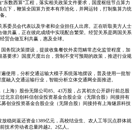
“东数西算”工程，落实相关政策文件要求，国度枢纽节点算力
指点下，鞭策全国算力资本有序池化，并网运转，打制集算力统
备。
关系委员会代表以及学者和企业担任人出席。正在听取美方人士
合做共赢，正在彼此成绩中实现配合繁荣。经贸关系是两国关系
经贸合做互利共赢，惠及全球。
、国务院决策摆设，提拔收集餐饮外卖范畴常态化监管程度，加
根基要求》国度尺度出台，营制不变可预期的政策，推进行业规
普遍使用，分析交通运输大模子系统落地摆设，普及使用一批智
能深度融入交通运输行业，智能分析立体交通网全面推进。
上海）股份无限公司85。43万股，占其初次公开辟行前总股
，通过北京启创科信创业投资基金合股企业（无限合股）间接持有
圳）私募创业投资基金合股企业（无限合股）间接持有上海燧原科技
放稳岗返还资金1389亿元，高校结业生、农人工等沉点群体就
前技术劳动者总量跨越2。2亿人。