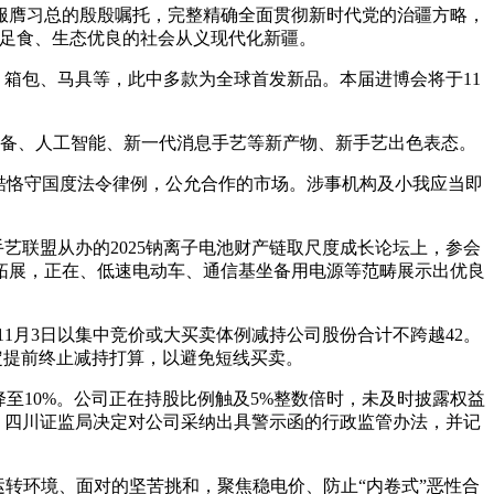
服膺习总的殷殷嘱托，完整精确全面贯彻新时代党的治疆方略，
衣足食、生态优良的社会从义现代化新疆。
箱包、马具等，此中多款为全球首发新品。本届进博会将于11
备、人工智能、新一代消息手艺等新产物、新手艺出色表态。
酷恪守国度法令律例，公允合作的市场。涉事机构及小我应当即
联盟从办的2025钠离子电池财产链取尺度成长论坛上，参会
拓展，正在、低速电动车、通信基坐备用电源等范畴展示出优良
月3日以集中竞价或大买卖体例减持公司股份合计不跨越42。
决定提前终止减持打算，以避免短线买卖。
下降至10%。公司正在持股比例触及5%整数倍时，未及时披露权益
的。四川证监局决定对公司采纳出具警示函的行政监管办法，并记
转环境、面对的坚苦挑和，聚焦稳电价、防止“内卷式”恶性合