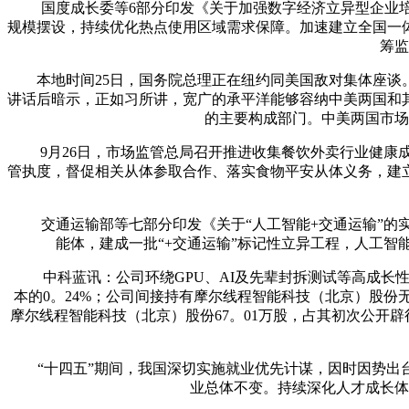
国度成长委等6部分印发《关于加强数字经济立异型企业培育
规模摆设，持续优化热点使用区域需求保障。加速建立全国一
筹监
本地时间25日，国务院总理正在纽约同美国敌对集体座谈。
讲话后暗示，正如习所讲，宽广的承平洋能够容纳中美两国和
的主要构成部门。中美两国市场
9月26日，市场监管总局召开推进收集餐饮外卖行业健康成
管执度，督促相关从体参取合作、落实食物平安从体义务，建
交通运输部等七部分印发《关于“人工智能+交通运输”的实
能体，建成一批“+交通运输”标记性立异工程，人工智
中科蓝讯：公司环绕GPU、AI及先辈封拆测试等高成长性
本的0。24%；公司间接持有摩尔线程智能科技（北京）股份
摩尔线程智能科技（北京）股份67。01万股，占其初次公开辟
“十四五”期间，我国深切实施就业优先计谋，因时因势出台一
业总体不变。持续深化人才成长体