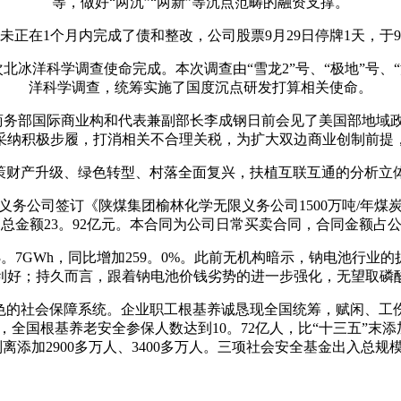
等，做好“两沉”“两新”等沉点范畴的融资支撑。
1个月内完成了债和整改，公司股票9月29日停牌1天，于9月
冰洋科学调查使命完成。本次调查由“雪龙2”号、“极地”号、
洋科学调查，统筹实施了国度沉点研发打算相关使命。
务部国际商业构和代表兼副部长李成钢日前会见了美国部地域
采纳积极步履，打消相关不合理关税，为扩大双边商业创制前提
财产升级、绿色转型、村落全面复兴，扶植互联互通的分析立
公司签订《陕煤集团榆林化学无限义务公司1500万吨/年煤
总金额23。92亿元。本合同为公司日常买卖合同，合同金额占
。7GWh，同比增加259。0%。此前无机构暗示，钠电池行业
利好；持久而言，跟着钠电池价钱劣势的进一步强化，无望取磷
的社会保障系统。企业职工根基养诚恳现全国统筹，赋闲、工
全国根基养老安全参保人数达到10。72亿人，比“十三五”末添加
添加2900多万人、3400多万人。三项社会安全基金出入总规模