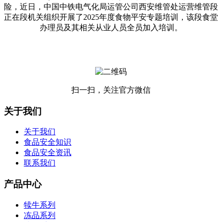
险，近日，中国中铁电气化局运管公司西安维管处运营维管段
正在段机关组织开展了2025年度食物平安专题培训，该段食堂
办理员及其相关从业人员全员加入培训。
扫一扫，关注官方微信
关于我们
关于我们
食品安全知识
食品安全资讯
联系我们
产品中心
犊牛系列
冻品系列