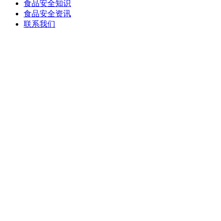
食品安全知识
食品安全资讯
联系我们