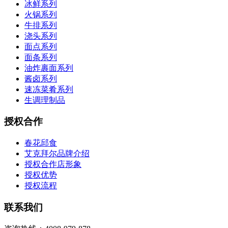
冰鲜系列
火锅系列
牛排系列
浇头系列
面点系列
面条系列
油炸裹面系列
酱卤系列
速冻菜肴系列
生调理制品
授权合作
春花邱食
艾克拜尔品牌介绍
授权合作店形象
授权优势
授权流程
联系我们