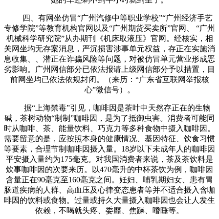
四、有网坐仿冒“广州汽修中等职业学校”“广州经济手艺
专修学院”等教育机构官网以及“广州期货买卖所”官网、 “广州
机械科学研究院”从办期刊《机床取液压》官网。经核实，相
关网坐均无存案消息，严沉损害涉事单元权益，存正在实施消
息收集、、潜正在诈骗风险等问题，对被仿冒单元营业形成恶
劣影响。广州网信部分已依法报请上级网信部分予以措置，目
前网坐均已依法依规封闭。（来历：“广东省互联网举报核
心”微信号）。
据“上海禁毒”引见，咖啡因是茶叶中天然存正在的生物
碱，茶树动物“制制”咖啡因，是为了抵御虫害。消费者可能同
时从咖啡、茶、能量饮料、巧克力等多种食物中摄入咖啡因。
需要留意的是，应按照本身的健康情况、基因特征、饮食习惯
等要素，合理节制咖啡因摄入量。18岁以下未成年人的咖啡因
平安摄入量约为175毫克。对我国消费者来说，茶及茶饮料是
炊事咖啡因的次要来历。以470毫升的中杯茶饮为例，咖啡因
含量正在90毫克至160毫克之间。妊妇、哺乳期妇女、患有胃
肠道疾病的人群、高血压及心律变态患者等并不适合摄入含咖
啡因的饮料或食物。过量或持久大量摄入咖啡因也会让人发生
依赖，不喝就头疼、委靡、焦躁、嗜睡等。