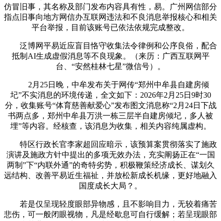
仿冒旧事，其名称及部门发布内容具有性，易。广州网信部分
指点旧事向地方网信办互联网违法和不良消息举报核心和相关
平台举报，目前该账号已依法依规完成整改。
泛博网平易近应盲目恪守收集法令律例和公序良俗，配合
抵制AI生成虚假消息等不良现象。（来历：广西互联网平
台、“安然桂林七星”微信号）。
2月25日晚，中牟发布关于网传“郑州中牟县自建房倾
圮”不实消息的环境传递，全文如下：2026年2月25日9时30
分，收集账号“体育慈善献爱心”发布图文消息称“2月24日下战
书两点多，郑州中牟县万洪一栋三层半自建房倾圮，多人被
埋”等内容。经核查，该消息为收集，相关内容纯属虚构。
特区行政长官李家超回应暗示，该预算案贯彻落实了施政
演讲及施政方针中提出的多项无效办法，充实阐扬正在“一国
两制”下“内联外通”的奇特劣势，积极鞭策经济成长、谋划久
远结构、改善平易近生福祉，并放松新成长机缘，更好地融入
国度成长大局？。
若是仅呈现轻度眼部异物感，且不影响目力，无较着痛苦
悲伤，可一般闭眼视物，凡是经歇息可自行缓解；若呈现眼部