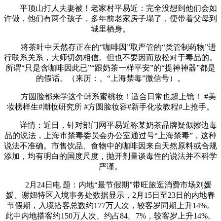
平顶山打人夫妻被！老家村平易近：完全没想到他们会如
许做，他们有两个孩子，多年前老家房子塌了，便带着父母到
城里栖身。
将茶叶中天然存正在的“咖啡因”取严管的“类管制药物”进
行联系关系，大师切勿相信。但也不要因而放松对于毒品的。
所谓“只是含咖啡因此已”“跟奶茶一样平安”的“提神神器”都是
的假话。（来历：、“上海禁毒”微信号）。
方圆脸都来学这个韩系蜜桃妆！适合日常也超上镜！ #美
妆榜样生#潮妆研究所 #方圆脸妆容#新手化妆教程#上抢手。
详情：近日，针对部门网平易近称某奶茶品牌疑似擦边毒
品的说法，上海市禁毒委员会办公室通过号“上海禁毒”，这种
说法不准确。市售饮品、食物中的咖啡因来自天然原料或合规
添加，均有明白的国度尺度，抛开剂量谈毒性的说法并不科学
严谨。
2月24日电 题：内地“最节假期”带旺旅逛消费市场刘媛
媛、谢妞特区入境事务处数据显示，2月15日至23日的内地春
节假期，入境搭客总数约177万人次，较客岁同期上升14%。
此中内地搭客约150万人次、约占84。7%，较客岁上升14%。