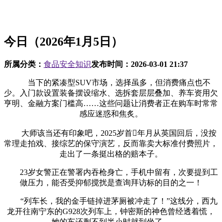
今日（2026年1月5日）
所属分类：
食品安全知识
发布时间：
2026-03-01 21:37
当下的紧凑型SUV市场，选择虽多，但消费痛点也不
少。入门款设置装备摆设缩水、选拆套层层叠加、养车资用欠
亨明、金融方案门槛高……这些问题让消费者正在购车时常常
感应迷惑和焦炙。
大师该当还有印象吧，2025岁首年月从英国回后，没按
常理走拍戏、接综艺的保守演艺，反而靠卖大标准付费照片，
走出了一条挺出格的赔本子。
23岁女警正在警署内吞枪身亡，手机中留有，次要提到工
做压力，能否受抑郁搅扰是查询拜访标的目的之一！
“列车长，我的金手链掉进茅厕被冲走了！”这线分，西九
龙开往南宁东的G928次列车上，钟密斯的神色曾经透着慌，
她的车还剩不到半小时就到坐了。