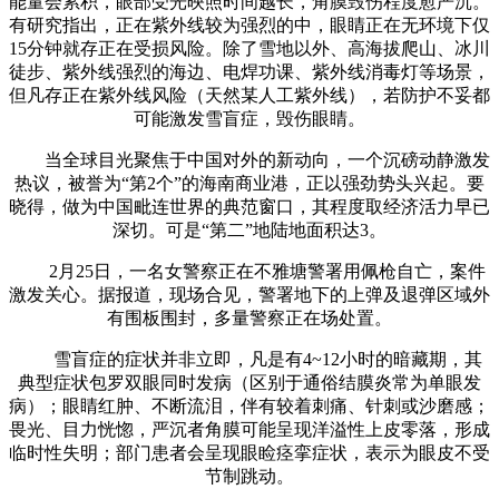
能量会累积，眼部受光映照时间越长，角膜毁伤程度愈严沉。
有研究指出，正在紫外线较为强烈的中，眼睛正在无环境下仅
15分钟就存正在受损风险。除了雪地以外、高海拔爬山、冰川
徒步、紫外线强烈的海边、电焊功课、紫外线消毒灯等场景，
但凡存正在紫外线风险（天然某人工紫外线），若防护不妥都
可能激发雪盲症，毁伤眼睛。
当全球目光聚焦于中国对外的新动向，一个沉磅动静激发
热议，被誉为“第2个”的海南商业港，正以强劲势头兴起。要
晓得，做为中国毗连世界的典范窗口，其程度取经济活力早已
深切。可是“第二”地陆地面积达3。
2月25日，一名女警察正在不雅塘警署用佩枪自亡，案件
激发关心。据报道，现场合见，警署地下的上弹及退弹区域外
有围板围封，多量警察正在场处置。
雪盲症的症状并非立即，凡是有4~12小时的暗藏期，其
典型症状包罗双眼同时发病（区别于通俗结膜炎常为单眼发
病）；眼睛红肿、不断流泪，伴有较着刺痛、针刺或沙磨感；
畏光、目力恍惚，严沉者角膜可能呈现洋溢性上皮零落，形成
临时性失明；部门患者会呈现眼睑痉挛症状，表示为眼皮不受
节制跳动。