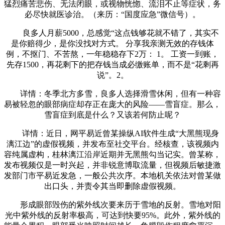
猛烈痛苦悲伤、无法闭眼，或视物恍惚、流泪不止等症状，务
必尽快就医诊治。（来历：“国度应急”微信号）。
良多人月薪5000，总感觉“这点钱够花就不错了，其实不
是你赔得少，是你没找对方式。 分享我亲测无效的存钱体
例，不抠门、不苦熬，一年稳稳存下2万： 1。 工资一到账，
先存1500，再花剩下的把存钱当成必缴账单，而不是“花剩再
说”。2。
详情：冬季北方多雪，良多人选择滑雪休闲，但有一种容
易被轻忽的眼部病症却存正在庞大的风险——雪盲症。那么，
雪盲症到底是什么？又该若何防止呢？
详情：近日，网平易近曾某操纵AI软件生成“大黑熊现身
漓江边”的虚假视频，并发布至社交平台。经核查，该视频内
容纯属虚构，桂林漓江沿岸近期并无黑熊勾当记实。曾某称，
发布视频仅是一时兴起，并非锐意博取流量，但视频后敏捷激
发部门市平易近发急，一般公共次序。本地机关依法对曾某做
出口头，并责令其当即删除虚假视频。
形成眼部毁伤的紫外线次要来历于雪地的反射。雪地对阳
光中紫外线的反射率极高，可达到快要95%。此外，紫外线的