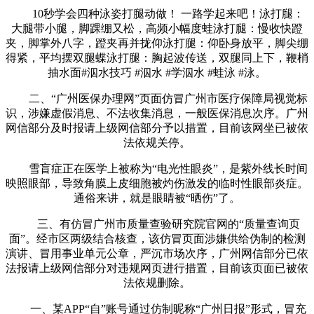
10秒学会四种泳姿打腿动做！ 一路学起来吧！泳打腿：
大腿带小腿，脚踝绷又松，高频小幅度蛙泳打腿：慢收快蹬
夹，脚掌外八字，蹬夹再并拢仰泳打腿：仰卧身放平，脚尖绷
得紧，平均摆双腿蝶泳打腿：胸起波传送，双腿同上下，鞭梢
抽水面#泅水技巧 #泅水 #学泅水 #蛙泳 #泳。
二、“广州医保办理网”页面仿冒广州市医疗保障局视觉标
识，涉嫌虚假消息、不法收集消息，一般医保消息次序。广州
网信部分及时报请上级网信部分予以措置，目前该网坐已被依
法依规关停。
雪盲症正在医学上被称为“电光性眼炎”，是紫外线长时间
映照眼部，导致角膜上皮细胞被灼伤激发的临时性眼部炎症。
通俗来讲，就是眼睛被“晒伤”了。
三、有仿冒广州市质量查验研究院官网的“质量查询页
面”。经市区两级结合核查，该仿冒页面涉嫌供给伪制的检测
演讲、冒用事业单元公章，严沉市场次序，广州网信部分已依
法报请上级网信部分对违规网页进行措置，目前该页面已被依
法依规删除。
一、某APP“自”账号通过仿制昵称“广州日报”形式，冒充