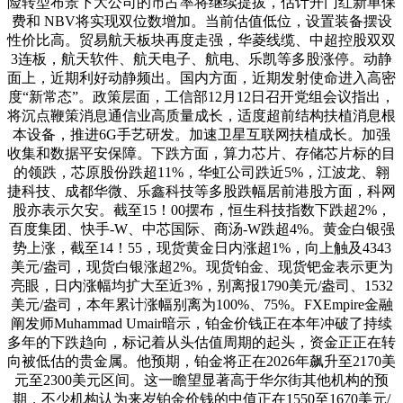
险转型布景下大公司的市占率将继续提拔，估计开门红新单保
费和 NBV将实现双位数增加。当前估值低位，设置装备摆设
性价比高。贸易航天板块再度走强，华菱线缆、中超控股双双
3连板，航天软件、航天电子、航电、乐凯等多股涨停。动静
面上，近期利好动静频出。国内方面，近期发射使命进入高密
度“新常态”。政策层面，工信部12月12日召开党组会议指出，
将沉点鞭策消息通信业高质量成长，适度超前结构扶植消息根
本设备，推进6G手艺研发。加速卫星互联网扶植成长。加强
收集和数据平安保障。下跌方面，算力芯片、存储芯片标的目
的领跌，芯原股份跌超11%，华虹公司跌近5%，江波龙、翱
捷科技、成都华微、乐鑫科技等多股跌幅居前港股方面，科网
股亦表示欠安。截至15！00摆布，恒生科技指数下跌超2%，
百度集团、快手-W、中芯国际、商汤-W跌超4%。黄金白银强
势上涨，截至14！55，现货黄金日内涨超1%，向上触及4343
美元/盎司，现货白银涨超2%。现货铂金、现货钯金表示更为
亮眼，日内涨幅均扩大至近3%，别离报1790美元/盎司、1532
美元/盎司，本年累计涨幅别离为100%、75%。FXEmpire金融
阐发师Muhammad Umair暗示，铂金价钱正在本年冲破了持续
多年的下跌趋向，标记着从头估值周期的起头，资金正正在转
向被低估的贵金属。他预期，铂金将正在2026年飙升至2170美
元至2300美元区间。这一瞻望显著高于华尔街其他机构的预
期，不少机构认为来岁铂金价钱的中值正在1550至1670美元/