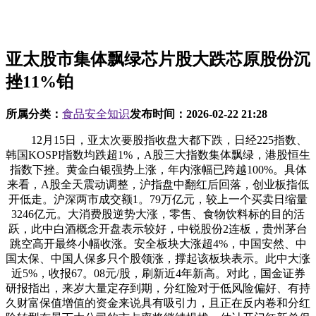
亚太股市集体飘绿芯片股大跌芯原股份沉
挫11%铂
所属分类：
食品安全知识
发布时间：
2026-02-22 21:28
12月15日，亚太次要股指收盘大都下跌，日经225指数、
韩国KOSPI指数均跌超1%，A股三大指数集体飘绿，港股恒生
指数下挫。黄金白银强势上涨，年内涨幅已跨越100%。具体
来看，A股全天震动调整，沪指盘中翻红后回落，创业板指低
开低走。沪深两市成交额1。79万亿元，较上一个买卖日缩量
3246亿元。大消费股逆势大涨，零售、食物饮料标的目的活
跃，此中白酒概念开盘表示较好，中锐股份2连板，贵州茅台
跳空高开最终小幅收涨。安全板块大涨超4%，中国安然、中
国太保、中国人保多只个股领涨，撑起该板块表示。此中大涨
近5%，收报67。08元/股，刷新近4年新高。对此，国金证券
研报指出，来岁大量定存到期，分红险对于低风险偏好、有持
久财富保值增值的资金来说具有吸引力，且正在反内卷和分红