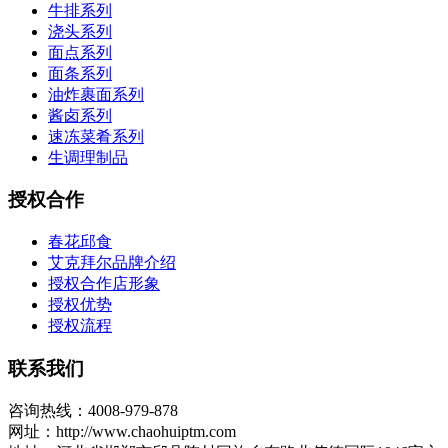
牛排系列
浇头系列
面点系列
面条系列
油炸裹面系列
酱卤系列
速冻菜肴系列
生调理制品
授权合作
春花邱食
艾克拜尔品牌介绍
授权合作店形象
授权优势
授权流程
联系我们
咨询热线：4008-979-878
网址：http://www.chaohuiptm.com