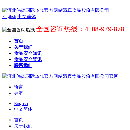
English
中文简体
全国咨询热线：4008-979-878
首页
关于我们
食品安全知识
食品安全资讯
联系我们
语言
导航
English
中文简体
首页
关于我们