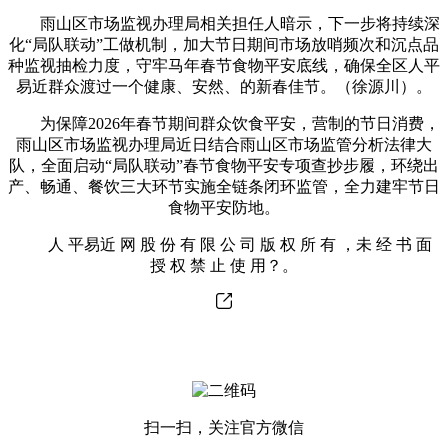
雨山区市场监视办理局相关担任人暗示，下一步将持续深
化“局队联动”工做机制，加大节日期间市场放哨频次和沉点品
种监视抽检力度，守牢马年春节食物平安底线，确保全区人平
易近群众渡过一个健康、安然、的新春佳节。（徐源川）。
为保障2026年春节期间群众饮食平安，营制的节日消费，
雨山区市场监视办理局近日结合雨山区市场监管分析法律大
队，全面启动“局队联动”春节食物平安专项查抄步履，环绕出
产、畅通、餐饮三大环节实施全链条闭环监管，全力建牢节日
食物平安防地。
人 平易近 网 股 份 有 限 公 司 版 权 所 有 ，未 经 书 面
授 权 禁 止 使 用？。
扫一扫，关注官方微信